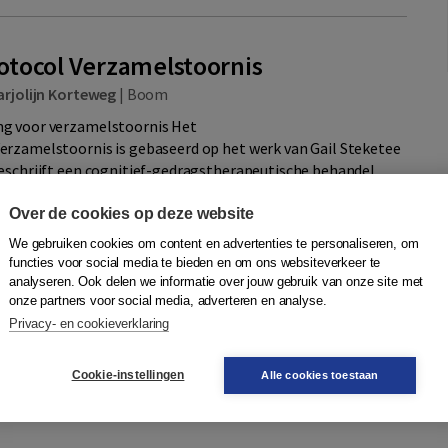
tocol Verzamelstoornis
arjolijn Korteweg
|
Boom
g voor verzamelstoornis Het
rzamelstoornis is gebaseerd op het werk van Gail Steketee
eschrijft een cognitief-gedragstherapeutische behandel...
Over de cookies op deze website
ting
We gebruiken cookies om content en advertenties te personaliseren, om
functies voor social media te bieden en om ons websiteverkeer te
analyseren. Ook delen we informatie over jouw gebruik van onze site met
Quantity
onze partners voor social media, adverteren en analyse.
35,50
−
+
In winkelwagen
Privacy- en cookieverklaring
gen
enboek
Cookie-instellingen
Alle cookies toestaan
Quantity
28,50
−
+
In winkelwagen
 Licentie