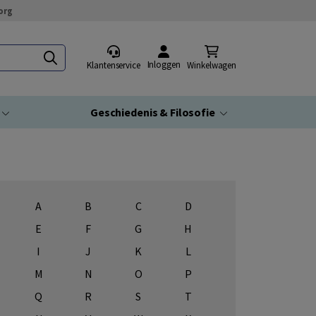
org
Inloggen
Klantenservice
Winkelwagen
Geschiedenis & Filosofie
A
B
C
D
E
F
G
H
I
J
K
L
M
N
O
P
Q
R
S
T