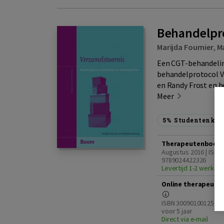
Behandelpro
Marijda Fournier
,
M
Een CGT-behandelin
behandelprotocol Ve
en Randy Frost en b
Meer
5%
Studentenkor
Therapeutenboek
Augustus 2016 | ISBN
9789024422326
Levertijd 1-2 werkda
Online therapeut
ISBN 3009010012505 |
voor 5 jaar
Direct via e-mail