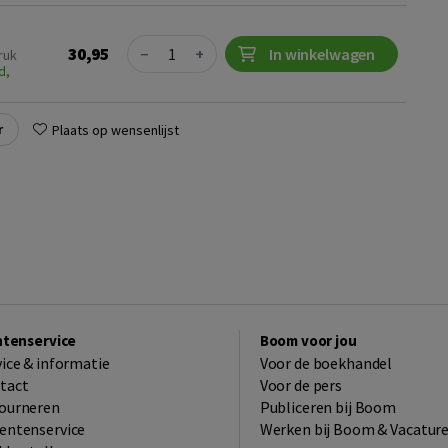
Quantity
30,95
−
+
In winkelwagen
ruk
d,
r
Plaats op wensenlijst
ntenservice
Boom voor jou
vice & informatie
Voor de boekhandel
tact
Voor de pers
ourneren
Publiceren bij Boom
entenservice
Werken bij Boom & Vacatur