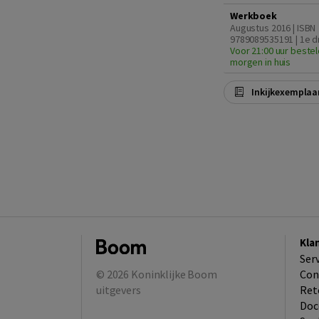
Werkboek
Augustus 2016 | ISBN
9789089535191 | 1e d
Voor 21:00 uur bestel
morgen in huis
Inkijkexemplaa
Kla
Ser
© 2026
Koninklijke Boom
Con
uitgevers
Ret
Doc