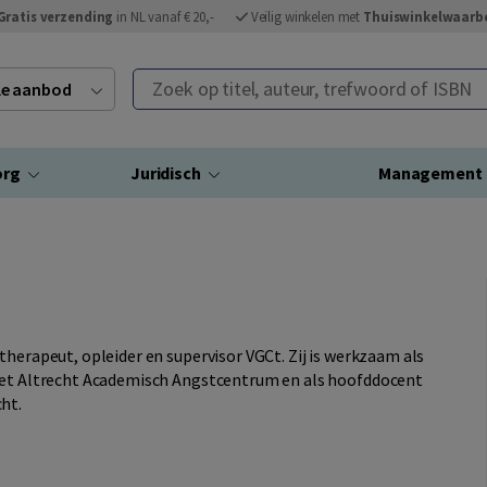
Gratis verzending
in NL vanaf € 20,-
Veilig winkelen met
Thuiswinkelwaarb
Zoek op titel, auteur, trefwoord of ISBN
ele aanbod
org
Juridisch
Management
therapeut, opleider en supervisor VGCt. Zij is werkzaam als
 het Altrecht Academisch Angstcentrum en als hoofddocent
ht.