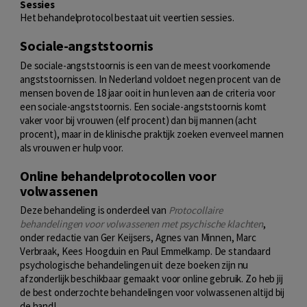
Sessies
Het behandelprotocol bestaat uit veertien sessies.
Sociale-angststoornis
De sociale-angststoornis is een van de meest voorkomende
angststoornissen. In Nederland voldoet negen procent van de
mensen boven de 18 jaar ooit in hun leven aan de criteria voor
een sociale-angststoornis. Een sociale-angststoornis komt
vaker voor bij vrouwen (elf procent) dan bij mannen (acht
procent), maar in de klinische praktijk zoeken evenveel mannen
als vrouwen er hulp voor.
Online behandelprotocollen voor
volwassenen
Deze behandeling is onderdeel van
Protocollaire
behandelingen voor volwassenen met psychische klachten
,
onder redactie van Ger Keijsers, Agnes van Minnen, Marc
Verbraak, Kees Hoogduin en Paul Emmelkamp. De standaard
psychologische behandelingen uit deze boeken zijn nu
afzonderlijk beschikbaar gemaakt voor online gebruik. Zo heb jij
de best onderzochte behandelingen voor volwassenen altijd bij
de hand!