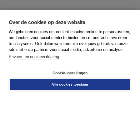
Over de cookies op deze website
We gebruiken cookies om content en advertenties te personaliseren,
© 2026
Koninklijke Boom uitgevers
om functies voor social media te bieden en om ons websiteverkeer
te analyseren. Ook delen we informatie over jouw gebruik van onze
Klantenservice
site met onze partners voor social media, adverteren en analyse.
Service & informatie
Privacy- en cookieverklaring
Contact
Retourneren
Docentenservice
Cookie-instellingen
Snel bestellen
Teamviewer
Alle cookies toestaan
Boom voor jou
Voor de boekhandel
Voor de pers
Publiceren bij Boom
Werken bij Boom & Vacatures
Over Boom