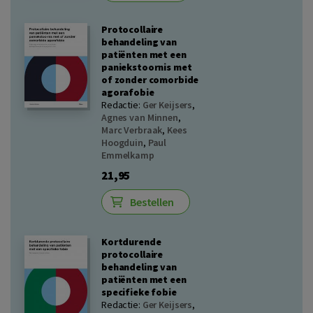
Protocollaire
behandeling van
patiënten met een
paniekstoornis met
of zonder comorbide
agorafobie
Redactie:
Ger Keijsers
,
Agnes van Minnen
,
Marc Verbraak
,
Kees
Hoogduin
,
Paul
Emmelkamp
21,95
Bestellen
Kortdurende
protocollaire
behandeling van
patiënten met een
specifieke fobie
Redactie:
Ger Keijsers
,