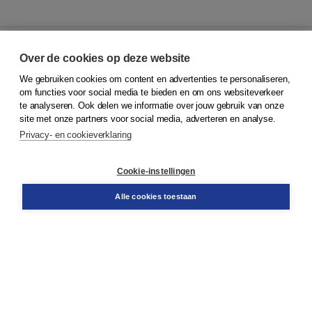
Over de cookies op deze website
We gebruiken cookies om content en advertenties te personaliseren,
© 2026
Koninklijke Boom uitgevers
om functies voor social media te bieden en om ons websiteverkeer
te analyseren. Ook delen we informatie over jouw gebruik van onze
Klantenservice
site met onze partners voor social media, adverteren en analyse.
Service & informatie
Privacy- en cookieverklaring
Contact
Retourneren
Docentenservice
Cookie-instellingen
Snel bestellen
Teamviewer
Alle cookies toestaan
Boom voor jou
Voor de boekhandel
Voor de pers
Publiceren bij Boom
Werken bij Boom & Vacatures
Over Boom