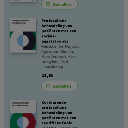
Bestellen
Protocollaire
behandeling van
patiënten met een
sociale-
angststoornis
Redactie:
Ger Keijsers
,
Agnes van Minnen
,
Marc Verbraak
,
Kees
Hoogduin
,
Paul
Emmelkamp
21,95
Bestellen
Kortdurende
protocollaire
behandeling van
patiënten met een
specifieke fobie