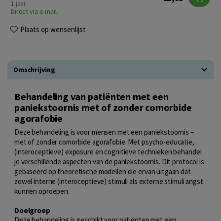
1 jaar
Direct via e-mail
Plaats op wensenlijst
Omschrijving
Behandeling van patiënten met een
paniekstoornis met of zonder comorbide
agorafobie
Deze behandeling is voor mensen met een paniekstoornis –
met of zonder comorbide agorafobie. Met psycho-educatie,
(interoceptieve) exposure en cognitieve technieken behandel
je verschillende aspecten van de paniekstoornis. Dit protocol is
gebaseerd op theoretische modellen die ervan uitgaan dat
zowel interne (interoceptieve) stimuli als externe stimuli angst
kunnen oproepen.
Doelgroep
Deze behandeling is geschikt voor patiënten met een