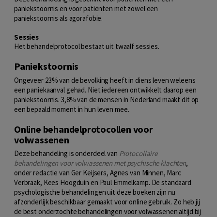
paniekstoornis en voor patiënten met zowel een
paniekstoornis als agorafobie.
Sessies
Het behandelprotocol bestaat uit twaalf sessies.
Paniekstoornis
Ongeveer 23% van de bevolking heeft in diens leven weleens
een paniekaanval gehad. Niet iedereen ontwikkelt daarop een
paniekstoornis. 3,8% van de mensen in Nederland maakt dit op
een bepaald moment in hun leven mee.
Online behandelprotocollen voor
volwassenen
Deze behandeling is onderdeel van
Protocollaire
behandelingen voor volwassenen met psychische klachten
,
onder redactie van Ger Keijsers, Agnes van Minnen, Marc
Verbraak, Kees Hoogduin en Paul Emmelkamp. De standaard
psychologische behandelingen uit deze boeken zijn nu
afzonderlijk beschikbaar gemaakt voor online gebruik. Zo heb jij
de best onderzochte behandelingen voor volwassenen altijd bij