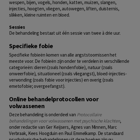
wespen, bijen, vogels, honden, katten, muizen, slangen,
injecties, hoogten, vliegen, autowegen, liften, duisternis,
slikken, kleine ruimten en bloed.
Sessies
De behandeling bestaat uit één sessie van twee à drie uur.
Specifieke fobie
Specifieke fobieën komen van alle angststoornissen het
meeste voor. De fobieën zijn onder te verdelen in verschillende
categorieën: dieren (zoals hondenfobie), natuur (zoals
onweerfobie), situationeel (zoals vliegangst), bloed-injecties-
verwonding (zoals fobie voor injecties) en overig (zoals
emetofobie; overgeefangst).
Online behandelprotocollen voor
volwassenen
Deze behandeling is onderdeel van
Protocollaire
behandelingen voor volwassenen met psychische klachten
,
onder redactie van Ger Keijsers, Agnes van Minnen, Marc
Verbraak, Kees Hoogduin en Paul Emmelkamp. De standaard
psychologische behandelingen uit deze boeken zijn nu