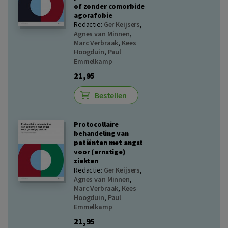
of zonder comorbide
agorafobie
Redactie:
Ger Keijsers
,
Agnes van Minnen
,
Marc Verbraak
,
Kees
Hoogduin
,
Paul
Emmelkamp
21,95
Bestellen
Protocollaire
behandeling van
patiënten met angst
voor (ernstige)
ziekten
Redactie:
Ger Keijsers
,
Agnes van Minnen
,
Marc Verbraak
,
Kees
Hoogduin
,
Paul
Emmelkamp
21,95