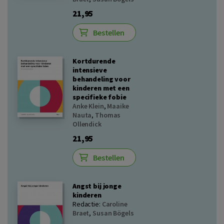
21,95
Bestellen
Kortdurende
intensieve
behandeling voor
kinderen met een
specifieke fobie
Anke Klein
,
Maaike
Nauta
,
Thomas
Ollendick
21,95
Bestellen
Angst bij jonge
kinderen
Redactie:
Caroline
Braet
,
Susan Bögels