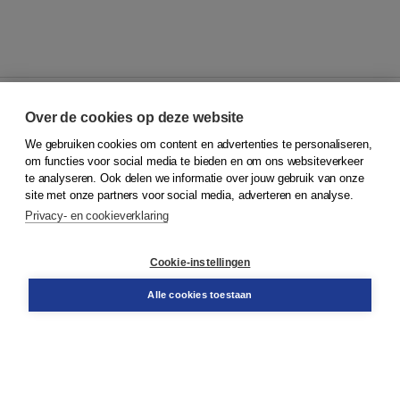
Over de cookies op deze website
We gebruiken cookies om content en advertenties te personaliseren,
© 2026
Koninklijke Boom uitgevers
om functies voor social media te bieden en om ons websiteverkeer
te analyseren. Ook delen we informatie over jouw gebruik van onze
Klantenservice
site met onze partners voor social media, adverteren en analyse.
Service & informatie
Privacy- en cookieverklaring
Contact
Retourneren
Docentenservice
Cookie-instellingen
Snel bestellen
Teamviewer
Alle cookies toestaan
Boom voor jou
Voor de boekhandel
Voor de pers
Publiceren bij Boom