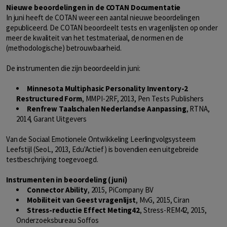
Nieuwe beoordelingen in de COTAN Documentatie
In juni heeft de COTAN weer een aantal nieuwe beoordelingen
gepubliceerd. De COTAN beoordeelt tests en vragenlijsten op onder
meer de kwaliteit van het testmateriaal, de normen en de
(methodologische) betrouwbaarheid.
De instrumenten die zijn beoordeeld in juni:
Minnesota Multiphasic Personality Inventory-2
Restructured Form
, MMPI-2RF, 2013, Pen Tests Publishers
Renfrew Taalschalen Nederlandse Aanpassing
, RTNA,
2014, Garant Uitgevers
Van de Sociaal Emotionele Ontwikkeling Leerlingvolgsysteem
Leefstijl (SeoL, 2013, Edu'Actief) is bovendien een uitgebreide
testbeschrijving toegevoegd.
Instrumenten in beoordeling (juni)
Connector Ability
, 2015, PiCompany BV
Mobiliteit van Geest vragenlijst
, MvG, 2015, Ciran
Stress-reductie Effect Meting42
, Stress-REM42, 2015,
Onderzoeksbureau Soffos