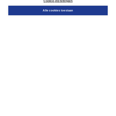
Cookie-instellingen
Snel bestellen
Teamviewer
Alle cookies toestaan
Boom voor jou
Voor de boekhandel
Voor de pers
Publiceren bij Boom
Werken bij Boom & Vacatures
Over Boom
Wat ons drijft
Onze historie
Onze auteurs
Onze organisatie
Duurzaam ondernemen
Gratis verzending in NL vanaf € 20,-.
Veilig winkelen met Thuiswinkelwaarborg