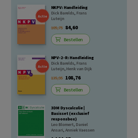
NKPV: Handleiding
Dick Barelds
,
Frans
Actie
Luteijn
84,60
105,75
Bestellen
NPV-2-R: Handleiding
Dick Barelds
,
Frans
Actie
Luteijn
,
Henk van Dijk
108,76
135,95
Bestellen
3DM Dyscalculie |
Basisset (exclusief
responsbox)
Leo Blomert
,
Daniel
Ansari
,
Anniek Vaessen