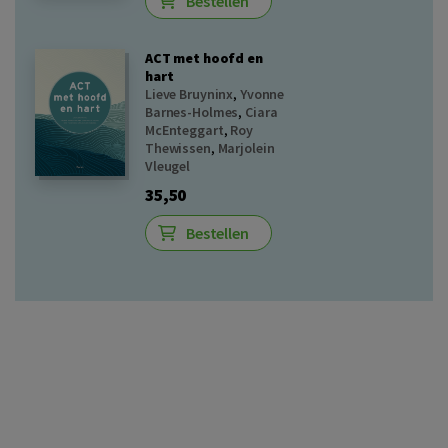
Bestellen
ACT met hoofd en
hart
Lieve Bruyninx
,
Yvonne
Barnes-Holmes
,
Ciara
McEnteggart
,
Roy
Thewissen
,
Marjolein
Vleugel
35,50
Bestellen