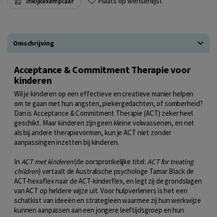
Plaats op wensenlijst
Inkijkexemplaar
Omschrijving
Acceptance & Commitment Therapie voor
kinderen
Wil je kinderen op een effectieve en creatieve manier helpen
om te gaan met hun angsten, piekergedachten, of somberheid?
Dan is Acceptance & Commitment Therapie (ACT) zeker heel
geschikt. Maar kinderen zijn geen kleine volwassenen, en net
als bij andere therapievormen, kun je ACT niet zonder
aanpassingen inzetten bij kinderen.
In
ACT met kinderen
(de oorspronkelijke titel:
ACT for treating
children
) vertaalt de Australische psychologe Tamar Black de
ACT-hexaflex naar de ACT-kinderflex, en legt zij de grondslagen
van ACT op heldere wijze uit. Voor hulpverleners is het een
schatkist van ideeën en strategieën waarmee zij hun werkwijze
kunnen aanpassen aan een jongere leeftijdsgroep en hun