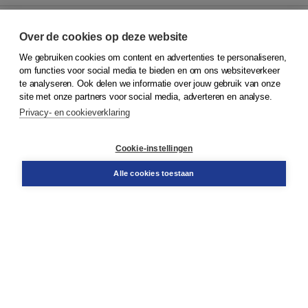
Over de cookies op deze website
We gebruiken cookies om content en advertenties te personaliseren,
© 2026
Koninklijke Boom uitgevers
om functies voor social media te bieden en om ons websiteverkeer
te analyseren. Ook delen we informatie over jouw gebruik van onze
Klantenservice
site met onze partners voor social media, adverteren en analyse.
Service & informatie
Privacy- en cookieverklaring
Contact
Retourneren
Docentenservice
Cookie-instellingen
Snel bestellen
Teamviewer
Alle cookies toestaan
Boom voor jou
Voor de boekhandel
Voor de pers
Publiceren bij Boom
Werken bij Boom & Vacatures
Over Boom
Wat ons drijft