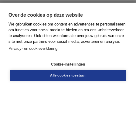
Over de cookies op deze website
We gebruiken cookies om content en advertenties te personaliseren,
© 2026
Koninklijke Boom uitgevers
om functies voor social media te bieden en om ons websiteverkeer
te analyseren. Ook delen we informatie over jouw gebruik van onze
Klantenservice
site met onze partners voor social media, adverteren en analyse.
Service & informatie
Privacy- en cookieverklaring
Contact
Retourneren
Docentenservice
Cookie-instellingen
Snel bestellen
Teamviewer
Alle cookies toestaan
Boom voor jou
Voor de boekhandel
Voor de pers
Publiceren bij Boom
Werken bij Boom & Vacatures
Over Boom
Wat ons drijft