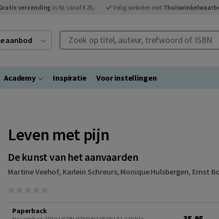
Gratis verzending
in NL vanaf € 20,-
Veilig winkelen met
Thuiswinkelwaarb
Zoek op titel, auteur, trefwoord of ISBN
ele aanbod
Academy
Inspiratie
Voor instellingen
Leven met pijn
De kunst van het aanvaarden
Martine Veehof
,
Karlein Schreurs
,
Monique Hulsbergen
,
Ernst B
Paperback
35,95