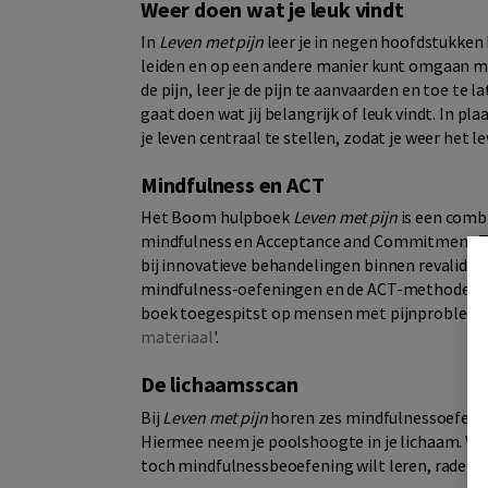
Weer doen wat je leuk vindt
In
Leven met pijn
leer je in negen hoofdstukken
leiden en op een andere manier kunt omgaan met 
de pijn, leer je de pijn te aanvaarden en toe te l
gaat doen wat jij belangrijk of leuk vindt. In plaa
je leven centraal te stellen, zodat je weer het le
Mindfulness en ACT
Het Boom hulpboek
Leven met pijn
is een comb
mindfulness en Acceptance and Commitment Th
bij innovatieve behandelingen binnen revalidat
mindfulness-oefeningen en de ACT-methode ui
boek toegespitst op mensen met pijnproblemen.
materiaal
'.
De lichaamsscan
Bij
Leven met pijn
horen zes mindfulnessoefenin
Hiermee neem je poolshoogte in je lichaam. Wann
toch mindfulnessbeoefening wilt leren, raden w