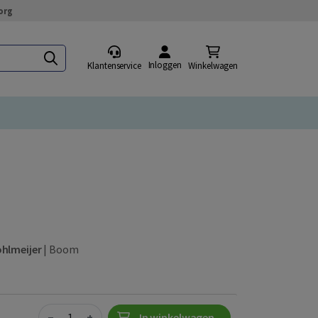
org
Inloggen
Klantenservice
Winkelwagen
ohlmeijer
|
Boom
Quantity
−
+
In winkelwagen