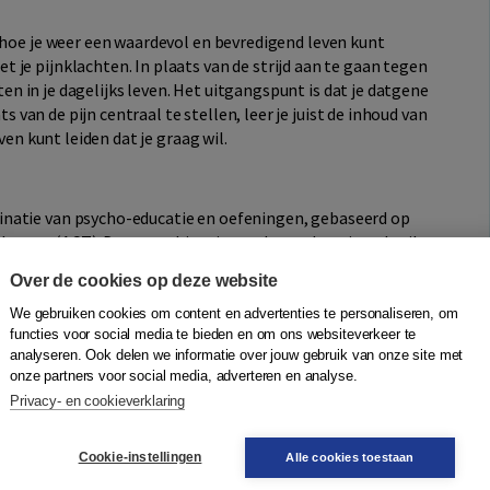
 hoe je weer een waardevol en bevredigend leven kunt
je pijnklachten. In plaats van de strijd aan te gaan tegen
aten in je dagelijks leven. Het uitgangspunt is dat je datgene
ts van de pijn centraal te stellen, leer je juist de inhoud van
ven kunt leiden dat je graag wil.
inatie van psycho-educatie en oefeningen, gebaseerd op
erapy (ACT). Deze combinatie wordt regelmatig gebruikt
iecentra voor mensen met chronische pijn. De
Over de cookies op deze website
t het succesvolle Boom Hulpboek
Voluit leven
zijn in dit
 De bijbehorende audio-oefeningen vind je bij '
Extra
We gebruiken cookies om content en advertenties te personaliseren, om
functies voor social media te bieden en om ons websiteverkeer te
analyseren. Ook delen we informatie over jouw gebruik van onze site met
onze partners voor social media, adverteren en analyse.
Privacy- en cookieverklaring
gen. Een van deze oefeningen is de lichaamsscan.
eer je merkt dat de oefening onpretttig voor je is en je
Cookie-instellingen
Alle cookies toestaan
e je aan begeleiding te zoeken.