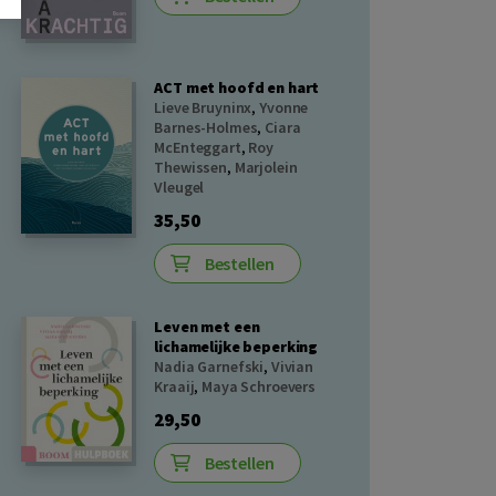
ACT met hoofd en hart
Lieve Bruyninx
,
Yvonne
Barnes-Holmes
,
Ciara
McEnteggart
,
Roy
Thewissen
,
Marjolein
Vleugel
35,50
Bestellen
Leven met een
lichamelijke beperking
Nadia Garnefski
,
Vivian
Kraaij
,
Maya Schroevers
29,50
Bestellen