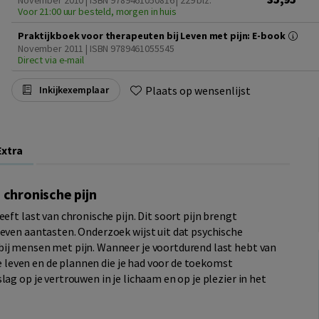
November 2010 | ISBN 9789461050816
| 229 blz.
Voor 21:00 uur besteld, morgen in huis
Praktijkboek voor therapeuten bij Leven met pijn: E-book
November 2011 | ISBN 9789461055545
Direct via e-mail
Plaats op wensenlijst
Inkijkexemplaar
Extra
 chronische pijn
eft last van chronische pijn. Dit soort pijn brengt
leven aantasten. Onderzoek wijst uit dat psychische
ij mensen met pijn. Wanneer je voortdurend last hebt van
 je leven en de plannen die je had voor de toekomst
ag op je vertrouwen in je lichaam en op je plezier in het