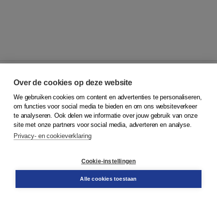
Over de cookies op deze website
We gebruiken cookies om content en advertenties te personaliseren,
© 2026
Koninklijke Boom uitgevers
om functies voor social media te bieden en om ons websiteverkeer
te analyseren. Ook delen we informatie over jouw gebruik van onze
Klantenservice
site met onze partners voor social media, adverteren en analyse.
Service & informatie
Privacy- en cookieverklaring
Contact
Retourneren
Docentenservice
Cookie-instellingen
Snel bestellen
Teamviewer
Alle cookies toestaan
Boom voor jou
Voor de boekhandel