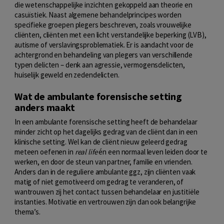
die wetenschappelijke inzichten gekoppeld aan theorie en
casuïstiek. Naast algemene behandelprincipes worden
specifieke groepen plegers beschreven, zoals vrouwelijke
cliënten, cliënten met een licht verstandelijke beperking (LVB),
autisme of verslavingsproblematiek. Er is aandacht voor de
achtergrond en behandeling van plegers van verschillende
typen delicten – denk aan agressie, vermogensdelicten,
huiselijk geweld en zedendelicten.
Wat de ambulante forensische setting
anders maakt
In een ambulante forensische setting heeft de behandelaar
minder zicht op het dagelijks gedrag van de cliënt dan in een
klinische setting. Wel kan de cliënt nieuw geleerd gedrag
meteen oefenen in
real life
én een normaal leven leiden door te
werken, en door de steun van partner, familie en vrienden.
Anders dan in de reguliere ambulante ggz, zijn cliënten vaak
matig of niet gemotiveerd om gedrag te veranderen, of
wantrouwen zij het contact tussen behandelaar en justitiële
instanties. Motivatie en vertrouwen zijn dan ook belangrijke
thema’s.