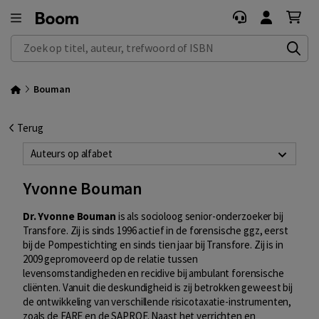
Zoek op titel, auteur, trefwoord of ISBN
Bouman
Terug
Auteurs op alfabet
Yvonne Bouman
Dr. Yvonne Bouman
is als socioloog senior-onderzoeker bij
Transfore. Zij is sinds 1996 actief in de forensische ggz, eerst
bij de Pompestichting en sinds tien jaar bij Transfore. Zij is in
2009 gepromoveerd op de relatie tussen
levensomstandigheden en recidive bij ambulant forensische
cliënten. Vanuit die deskundigheid is zij betrokken geweest bij
de ontwikkeling van verschillende risicotaxatie-instrumenten,
zoals de FARE en de SAPROF. Naast het verrichten en