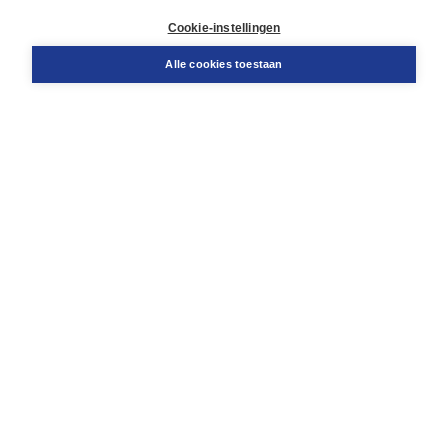
Retourneren
Docentenservice
Cookie-instellingen
Snel bestellen
Teamviewer
Alle cookies toestaan
Boom voor jou
Voor de boekhandel
Voor de pers
Publiceren bij Boom
Werken bij Boom & Vacatures
Over Boom
Wat ons drijft
Onze historie
Onze auteurs
Onze organisatie
Duurzaam ondernemen
Gratis verzending in NL vanaf € 20,-.
Veilig winkelen met Thuiswinkelwaarborg