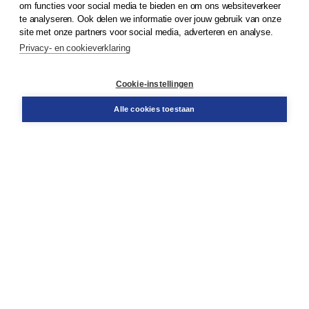
om functies voor social media te bieden en om ons websiteverkeer
te analyseren. Ook delen we informatie over jouw gebruik van onze
Klantenservice
site met onze partners voor social media, adverteren en analyse.
Service & informatie
Privacy- en cookieverklaring
Contact
Retourneren
Docentenservice
Cookie-instellingen
Snel bestellen
Teamviewer
Alle cookies toestaan
Boom voor jou
Voor de boekhandel
Voor de pers
Publiceren bij Boom
Werken bij Boom & Vacatures
Over Boom
Wat ons drijft
Onze historie
Onze auteurs
Onze organisatie
Duurzaam ondernemen