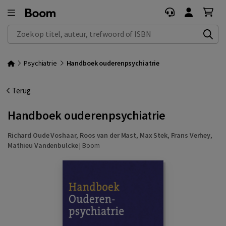
Zoek op titel, auteur, trefwoord of ISBN
Psychiatrie
Handboek ouderenpsychiatrie
Terug
Handboek ouderenpsychiatrie
Richard Oude Voshaar
,
Roos van der Mast
,
Max Stek
,
Frans Verhey
,
Mathieu Vandenbulcke
|
Boom