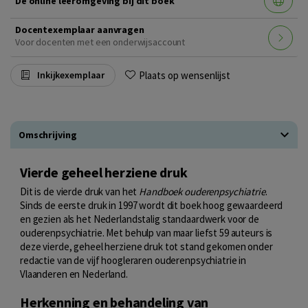
De online leeromgeving bij dit boek
Docentexemplaar aanvragen
Voor docenten met een onderwijsaccount
Plaats op wensenlijst
Inkijkexemplaar
Omschrijving
Vierde geheel herziene druk
Dit is de vierde druk van het
Handboek ouderenpsychiatrie
.
Sinds de eerste druk in 1997 wordt dit boek hoog gewaardeerd
en gezien als het Nederlandstalig standaardwerk voor de
ouderenpsychiatrie. Met behulp van maar liefst 59 auteurs is
deze vierde, geheel herziene druk tot stand gekomen onder
redactie van de vijf hoogleraren ouderenpsychiatrie in
Vlaanderen en Nederland.
Herkenning en behandeling van