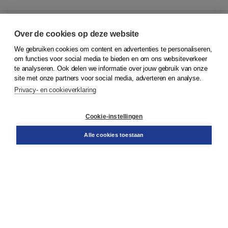
Over de cookies op deze website
We gebruiken cookies om content en advertenties te personaliseren,
© 2026
Koninklijke Boom uitgevers
om functies voor social media te bieden en om ons websiteverkeer
te analyseren. Ook delen we informatie over jouw gebruik van onze
Klantenservice
site met onze partners voor social media, adverteren en analyse.
Service & informatie
Privacy- en cookieverklaring
Contact
Retourneren
Docentenservice
Cookie-instellingen
Snel bestellen
Teamviewer
Alle cookies toestaan
Boom voor jou
Voor de boekhandel
Voor de pers
Publiceren bij Boom
Werken bij Boom & Vacatures
Over Boom
Wat ons drijft