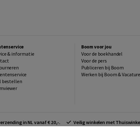
ntenservice
Boom voor jou
vice & informatie
Voor de boekhandel
tact
Voor de pers
ourneren
Publiceren bij Boom
entenservice
Werken bij Boom & Vacatur
l bestellen
mviewer
verzending in NL vanaf € 20,-.
Veilig winkelen met Thuiswin