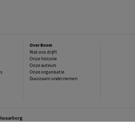
Over Boom
Wat ons drijft
Onze historie
Onze auteurs
es
Onze organisatie
Duurzaam ondernemen
kelwaarborg