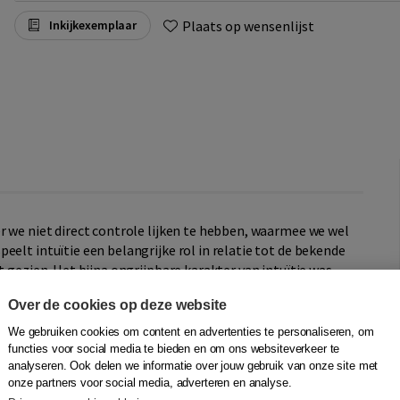
Plaats op wensenlijst
Inkijkexemplaar
r we niet direct controle lijken te hebben, waarmee we wel
eelt intuïtie een belangrijke rol in relatie tot de bekende
t gezien. Het bijna ongrijpbare karakter van intuïtie was
ht naar de klinische betekenis. Zij vroegen vijf fameuze
Over de cookies op deze website
igerende fenomeen. Met bijdragen van
Dahhan en Lambert de Rijk.
We gebruiken cookies om content en advertenties te personaliseren, om
functies voor social media te bieden en om ons websiteverkeer te
analyseren. Ook delen we informatie over jouw gebruik van onze site met
onze partners voor social media, adverteren en analyse.