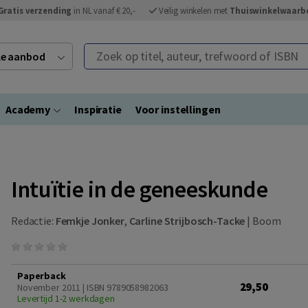
Gratis verzending
in NL vanaf € 20,-
Veilig winkelen met
Thuiswinkelwaarb
Zoek op titel, auteur, trefwoord of ISBN
ele aanbod
Academy
Inspiratie
Voor instellingen
Intuïtie in de geneeskunde
Redactie:
Femkje Jonker
,
Carline Strijbosch-Tacke
|
Boom
Paperback
29,50
November 2011 | ISBN 9789058982063
Levertijd 1-2 werkdagen