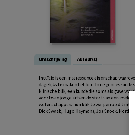
Omschrijving
Auteur(s)
Intuïtie is een interessante eigenschap waarove
dagelijks te maken hebben. In de geneeskunde sp
klinische blik, een kunde die soms als gave word
voor twee jonge artsen de start van een zoektoc
wetenschappers hun blik te werpen op dit intr
Dick Swaab, Hugo Heymans, Jos Snoek, Nordin 