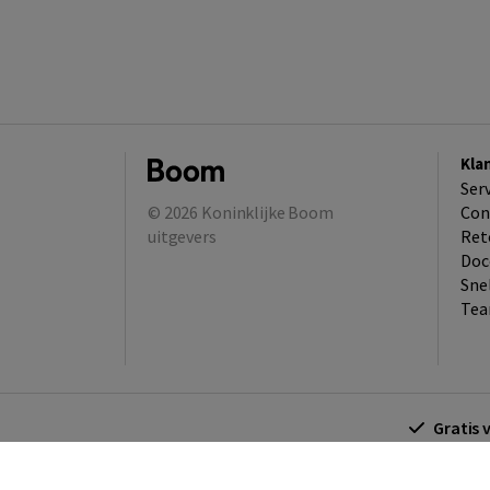
Kla
Ser
© 2026
Koninklijke Boom
Con
uitgevers
Ret
Doc
Sne
Tea
Gratis 