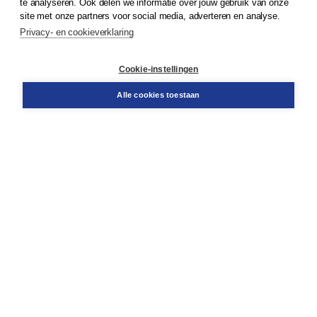
te analyseren. Ook delen we informatie over jouw gebruik van onze
Klantenservice
site met onze partners voor social media, adverteren en analyse.
Service & informatie
Privacy- en cookieverklaring
Contact
Retourneren
Docentenservice
Cookie-instellingen
Snel bestellen
Teamviewer
Alle cookies toestaan
Boom voor jou
Voor de boekhandel
Voor de pers
Publiceren bij Boom
Werken bij Boom & Vacatures
Over Boom
Wat ons drijft
Onze historie
Onze auteurs
Onze organisatie
Duurzaam ondernemen