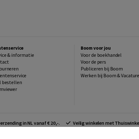
ntenservice
Boom voor jou
vice & informatie
Voor de boekhandel
tact
Voor de pers
ourneren
Publiceren bij Boom
entenservice
Werken bij Boom & Vacatur
l bestellen
mviewer
verzending in NL vanaf € 20,-.
Veilig winkelen met Thuiswin