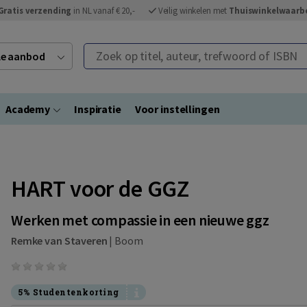
Gratis verzending
in NL vanaf € 20,-
Veilig winkelen met
Thuiswinkelwaarb
Zoek op titel, auteur, trefwoord of ISBN
ele aanbod
Academy
Inspiratie
Voor instellingen
HART voor de GGZ
Werken met compassie in een nieuwe ggz
Remke van Staveren
|
Boom
5% Studentenkorting