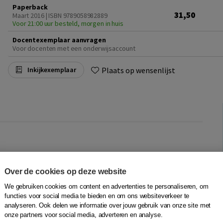
Paperback
31,50
Maart 2016 | ISBN 9789058982889
Voor 21:00 uur besteld, morgen in huis
Docentexemplaar aanvragen
Voor docenten met een onderwijsaccount
Plaats op wensenlijst
Inkijkexemplaar
t HART voor de GGZ. In deze tijd van bezuinigingen en
de kwaliteit. Laat je inspireren om de zorg te geven en te
Over de cookies op deze website
 willen ontvangen.
We gebruiken cookies om content en advertenties te personaliseren, om
functies voor social media te bieden en om ons websiteverkeer te
analyseren. Ook delen we informatie over jouw gebruik van onze site met
onze partners voor social media, adverteren en analyse.
an de slag kunt. Compassie, nabijheid, luisteren en