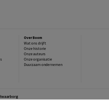
Over Boom
Wat ons drijft
Onze historie
Onze auteurs
es
Onze organisatie
Duurzaam ondernemen
kelwaarborg