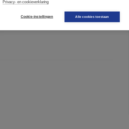
unt worden. Je kunt de passie in je werk hervinden als je
Privacy- en cookieverklaring
/D voor de GGZ.
Cookie-instellingen
Alle cookies toestaan