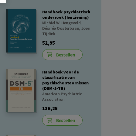
Handboek psychiatrisch
onderzoek (herziening)
Michiel W. Hengeveld
,
Désirée Oosterbaan
,
Joeri
Tijdink
52,95
Bestellen
Handboek voor de
classificatie van
psychische stoornissen
(DSM-5-TR)
American Psychiatric
Association
136,25
Bestellen