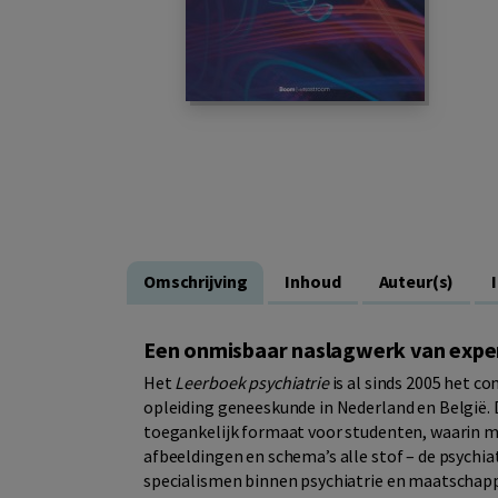
Omschrijving
Inhoud
Auteur(s)
Een onmisbaar naslagwerk van exper
Het
Leerboek psychiatrie
is al sinds 2005 het c
opleiding geneeskunde in Nederland en België. D
toegankelijk formaat voor studenten, waarin me
afbeeldingen en schema’s alle stof – de psychiat
specialismen binnen psychiatrie en maatschapp