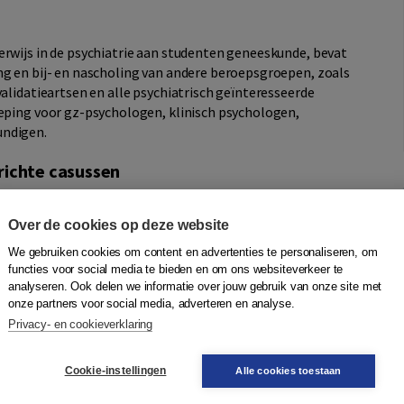
erwijs in de psychiatrie aan studenten geneeskunde, bevat
ng en bij- en nascholing van andere beroepsgroepen, zoals
validatieartsen en alle psychiatrisch geïnteresseerde
ieping voor gz-psychologen, klinisch psychologen,
undigen.
richte casussen
koppeld, waarin verduidelijkend beeldmateriaal en
praktijk, zowel in de eerste, tweede als derde lijn. Door
Over de cookies op deze website
n hun psychiatrische kennis toetsen en ontstaat een
We gebruiken cookies om content en advertenties te personaliseren, om
functies voor social media te bieden en om ons websiteverkeer te
analyseren. Ook delen we informatie over jouw gebruik van onze site met
zichtswerk
onze partners voor social media, adverteren en analyse.
gië is dit leerboek een onmisbaar naslagwerk voor iedereen
Privacy- en cookieverklaring
Cookie-instellingen
Alle cookies toestaan