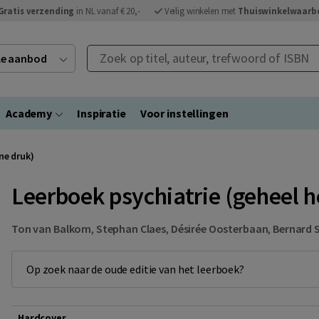
Gratis verzending
in NL vanaf € 20,-
Veilig winkelen met
Thuiswinkelwaarb
Zoek op titel, auteur, trefwoord of ISBN
ele aanbod
Academy
Inspiratie
Voor instellingen
ne druk)
Leerboek psychiatrie (geheel h
Ton van Balkom
,
Stephan Claes
,
Désirée Oosterbaan
,
Bernard 
Op zoek naar de oude editie van het leerboek?
Hardcover