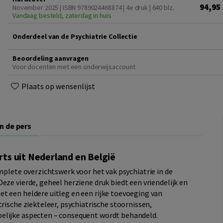
94,95
November 2025 | ISBN 9789024468874 | 4e druk
| 640 blz.
Vandaag besteld, zaterdag in huis
Onderdeel van de Psychiatrie Collectie
Beoordeling aanvragen
Voor docenten met een onderwijsaccount
Plaats op wensenlijst
In de pers
ts uit Nederland en België
omplete overzichtswerk voor het vak psychiatrie in de
eze vierde, geheel herziene druk biedt een vriendelijk en
t een heldere uitleg en een rijke toevoeging van
rische ziekteleer, psychiatrische stoornissen,
elijke aspecten – consequent wordt behandeld.