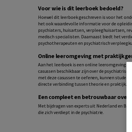
Voor wie is dit leerboek bedoeld?
Hoewel dit leerboek geschreven is voor het ond
het ook waardevolle informatie voor de opleidi
psychiaters, huisartsen, verpleeghuisartsen, re
medisch specialisten. Daarnaast biedt het verd
psychotherapeuten en psychiatrisch verpleegk
Online leeromgeving met praktijkge
Aan het leerboek is een online leeromgeving ge
casussen beschikbaar zijn over de psychiatrische 
met deze casussen te oefenen, kunnen studente
directe verbinding tussen theorie en praktijk.
Een compleet en betrouwbaar over
Met bijdragen van experts uit Nederland en Bel
die zich verdiept in de psychiatrie.