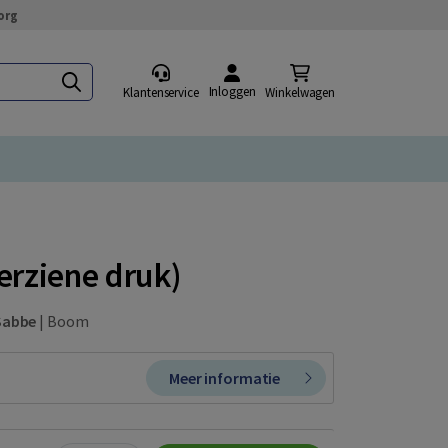
org
Inloggen
Klantenservice
Winkelwagen
erziene druk)
Sabbe
|
Boom
Meer informatie