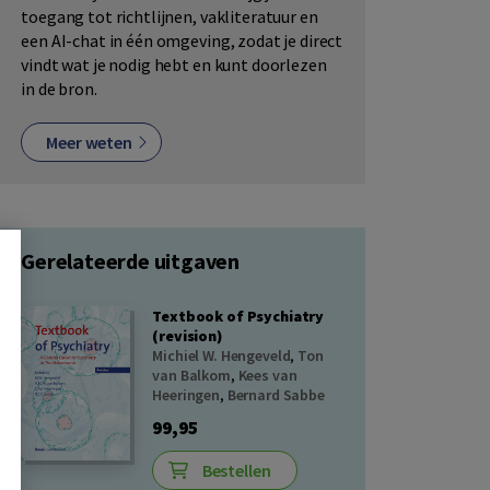
toegang tot richtlijnen, vakliteratuur en
een AI-chat in één omgeving, zodat je direct
vindt wat je nodig hebt en kunt doorlezen
in de bron.
Meer weten
Gerelateerde uitgaven
Textbook of Psychiatry
(revision)
Michiel W. Hengeveld
,
Ton
van Balkom
,
Kees van
Heeringen
,
Bernard Sabbe
99,95
Bestellen