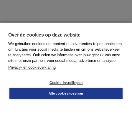
Over de cookies op deze website
We gebruiken cookies om content en advertenties te personaliseren,
© 2026
Koninklijke Boom uitgevers
om functies voor social media te bieden en om ons websiteverkeer
te analyseren. Ook delen we informatie over jouw gebruik van onze
Klantenservice
site met onze partners voor social media, adverteren en analyse.
Service & informatie
Privacy- en cookieverklaring
Contact
Retourneren
Docentenservice
Cookie-instellingen
Snel bestellen
Teamviewer
Alle cookies toestaan
Boom voor jou
Voor de boekhandel
Voor de pers
Publiceren bij Boom
Werken bij Boom & Vacatures