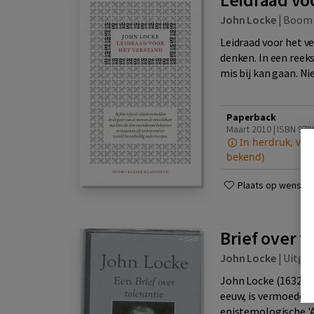
John Locke
|
Boom
Leidraad voor het ve
denken. In een reek
mis bij kan gaan. Nie
Paperback
Maart 2010 | ISBN 978
In herdruk, ver
bekend)
Plaats op wensenli
Brief over t
John Locke
|
Uitge
John Locke (1632-17
eeuw, is vermoedeli
epistemologische '