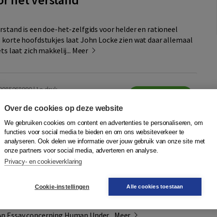
rstand is een doe-het-zelfgids voor helder en rationeel
s korte hoofdstukjes laat John Locke zien wat daar allemaal
ts laat zich makkelij...
Meer
9085068990 | 1e druk
14,90
Mail mij
wacht (datum nog niet
Over de cookies op deze website
We gebruiken cookies om content en advertenties te personaliseren, om
jst
functies voor social media te bieden en om ons websiteverkeer te
analyseren. Ook delen we informatie over jouw gebruik van onze site met
onze partners voor social media, adverteren en analyse.
olerantie
Privacy- en cookieverklaring
verij Damon VOF
Cookie-instellingen
Alle cookies toestaan
04), een van de belangrijkste filosofen uit de zeventiende
jk het meest bekend geworden door zijn omvangrijke
An Essay concerning Human Under...
Meer