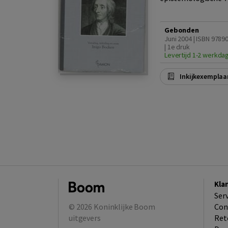
Gebonden
Juni 2004 | ISBN 978
| 1e druk
Levertijd 1-2 werkda
Inkijkexemplaa
Kla
Ser
© 2026
Koninklijke Boom
Con
uitgevers
Ret