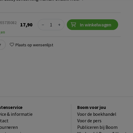
Quantity
9055735082
17,90
−
+
In winkelwagen
gen
r
Plaats op wensenlijst
ntenservice
Boom voor jou
vice & informatie
Voor de boekhandel
tact
Voor de pers
ourneren
Publiceren bij Boom