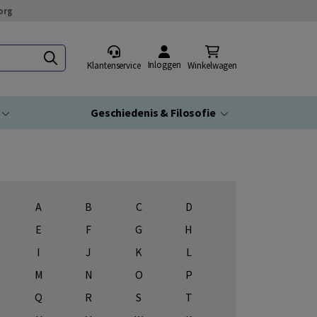
org
Inloggen
Klantenservice
Winkelwagen
Geschiedenis & Filosofie
A
B
C
D
E
F
G
H
I
J
K
L
M
N
O
P
Q
R
S
T