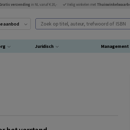
Gratis verzending
in NL vanaf € 20,-
Veilig winkelen met
Thuiswinkelwaarb
Zoek op titel, auteur, trefwoord of ISBN
ele aanbod
org
Juridisch
Management
or het verstand