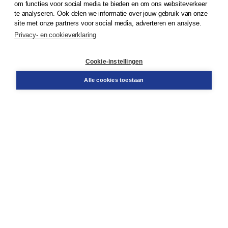
om functies voor social media te bieden en om ons websiteverkeer
te analyseren. Ook delen we informatie over jouw gebruik van onze
Klantenservice
site met onze partners voor social media, adverteren en analyse.
Service & informatie
Privacy- en cookieverklaring
Contact
Retourneren
Docentenservice
Cookie-instellingen
Snel bestellen
Teamviewer
Alle cookies toestaan
Boom voor jou
Voor de boekhandel
Voor de pers
Publiceren bij Boom
Werken bij Boom & Vacatures
Over Boom
Wat ons drijft
Onze historie
Onze auteurs
Onze organisatie
Duurzaam ondernemen