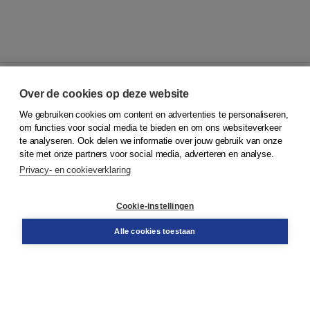
Over de cookies op deze website
We gebruiken cookies om content en advertenties te personaliseren,
© 2026
Koninklijke Boom uitgevers
om functies voor social media te bieden en om ons websiteverkeer
te analyseren. Ook delen we informatie over jouw gebruik van onze
Klantenservice
site met onze partners voor social media, adverteren en analyse.
Service & informatie
Privacy- en cookieverklaring
Contact
Retourneren
Docentenservice
Cookie-instellingen
Snel bestellen
Teamviewer
Alle cookies toestaan
Boom voor jou
Voor de boekhandel
Voor de pers
Publiceren bij Boom