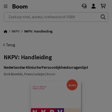
Zoek op titel, auteur, trefwoord of ISBN
NKPV
NKPV: Handleiding
Terug
NKPV: Handleiding
Nederlandse Klinische Persoonlijkheidsvragenlijst
Dick Barelds
,
Frans Luteijn
|
Boom
Actie