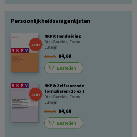
Persoonlijkheidsvragenlijsten
NKPV: Handleiding
Dick Barelds
,
Frans
Actie
Luteijn
84,60
105,75
Bestellen
NKPV: Zelfscorende
formulieren (25 ex.)
Actie
Dick Barelds
,
Frans
Luteijn
84,60
105,75
Bestellen