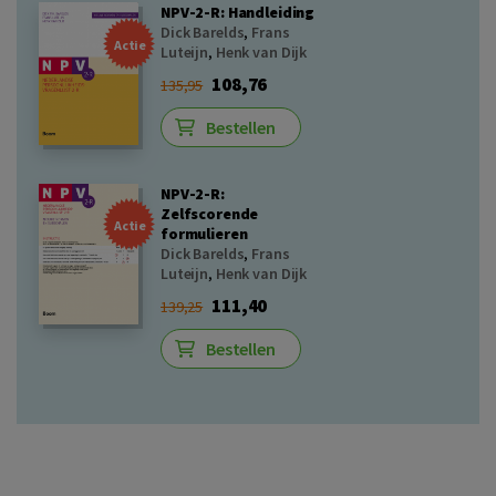
NPV-2-R: Handleiding
Dick Barelds
,
Frans
Actie
Luteijn
,
Henk van Dijk
108,76
135,95
Bestellen
NPV-2-R:
Zelfscorende
Actie
formulieren
Dick Barelds
,
Frans
Luteijn
,
Henk van Dijk
111,40
139,25
Bestellen