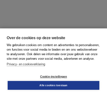
Over de cookies op deze website
We gebruiken cookies om content en advertenties te personaliseren,
© 2026
Koninklijke Boom uitgevers
om functies voor social media te bieden en om ons websiteverkeer
te analyseren. Ook delen we informatie over jouw gebruik van onze
Klantenservice
site met onze partners voor social media, adverteren en analyse.
Service & informatie
Privacy- en cookieverklaring
Contact
Retourneren
Docentenservice
Cookie-instellingen
Snel bestellen
Teamviewer
Alle cookies toestaan
Boom voor jou
Voor de boekhandel
Voor de pers