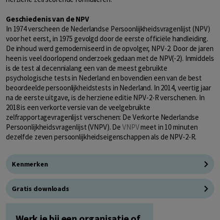
Geschiedenis van de NPV
In 1974 verscheen de Nederlandse Persoonlijkheidsvragenlijst (NPV)
voor het eerst, in 1975 gevolgd door de eerste officiële handleiding.
De inhoud werd gemoderniseerd in de opvolger, NPV-2. Door de jaren
heen is veel doorlopend onderzoek gedaan met de NPV(-2). Inmiddels
is de test al decennialang een van de meest gebruikte
psychologische tests in Nederland en bovendien een van de best
beoordeelde persoonlijkheidstests in Nederland. In 2014, veertig jaar
na de eerste uitgave, is de herziene editie NPV-2-R verschenen. In
2018 is een verkorte versie van de veelgebruikte
zelfrapportagevragenlijst verschenen: De Verkorte Nederlandse
Persoonlijkheidsvragenlijst (VNPV). De
VNPV
meet in 10 minuten
dezelfde zeven persoonlijkheidseigenschappen als de NPV-2-R.
Kenmerken
Gratis downloads
Werk je bij een organisatie of