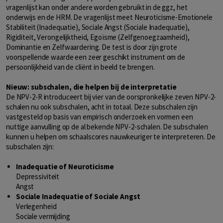
vragenlijst kan onder andere worden gebruikt in de ggz, het
onderwijs en de HRM. De vragenlijst meet Neuroticisme-Emotionele
Stabiliteit (Inadequatie), Sociale Angst (Sociale Inadequatie),
Rigiditeit, Verongelijktheid, Egoïsme (Zelfgenoegzaamheid),
Dominantie en Zelfwaardering. De test is door zijn grote
voorspellende waarde een zeer geschikt instrument om de
persoonlijkheid van de cliënt in beeld te brengen.
Nieuw: subschalen, die helpen bij de interpretatie
De NPV-2-R introduceert bij vier van de oorspronkelijke zeven NPV-2-
schalen nu ook subschalen, acht in totaal. Deze subschalen zijn
vastgesteld op basis van empirisch onderzoek en vormen een
nuttige aanvulling op de al bekende NPV-2-schalen. De subschalen
kunnen u helpen om schaalscores nauwkeuriger te interpreteren. De
subschalen zijn:
Inadequatie of Neuroticisme
Depressiviteit
Angst
Sociale Inadequatie of Sociale Angst
Verlegenheid
Sociale vermijding