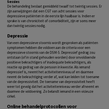
Sessies
De behandeling beslaat gemiddeld twaalf tot twintig sessies. Er
zijn aanwijzingen dat een CGT van acht sessies voor
depressieve patiënten in de eerste lijn haalbaar is. Indien er
sprake is van chroniciteit of comorbiditeit, zijn er soms meer
dan twintig sessies nodig.
Depressie
Van een depressieve stoornis wordt gesproken als patiënten
symptomen hebben die voldoen aan de criteria voor een
depressieve stoornis van de DSM-5. Depressief gedrag zou
ontstaan (of in stand gehouden worden) door onvoldoende
positieve bekrachtigers of inadequate bekrachtigers, als
reactie op gedrag van de persoon in kwestie. Als iemand
depressief is, neemt het activiteitenniveau af en daarmee
neemt de bekrachtiging verder af, wat kan leiden tot toename
van de depressiviteit. De toename van depressiviteit heeft
weer tot gevolg dat het activiteitenniveau verder afneemt en
daarmee de voldoening. Zo belandt iemand in een vicieuze
cirkel.
Online behandelprotocollen voor