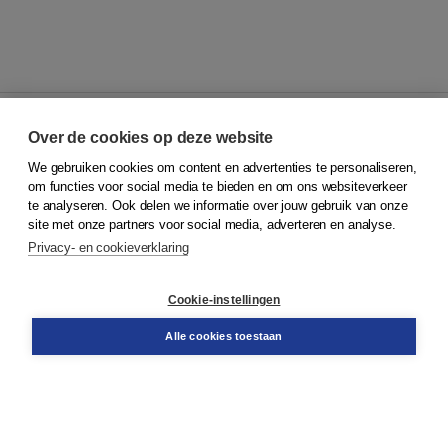
Over de cookies op deze website
We gebruiken cookies om content en advertenties te personaliseren,
© 2026
Koninklijke Boom uitgevers
om functies voor social media te bieden en om ons websiteverkeer
te analyseren. Ook delen we informatie over jouw gebruik van onze
Klantenservice
site met onze partners voor social media, adverteren en analyse.
Service & informatie
Privacy- en cookieverklaring
Contact
Retourneren
Docentenservice
Cookie-instellingen
Snel bestellen
Teamviewer
Alle cookies toestaan
Boom voor jou
Voor de boekhandel
Voor de pers
Publiceren bij Boom