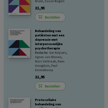
Braet
,
Susan Bögels
21,95
Bestellen
Behandeling van
patiënten met een
depressie met
interpersoonlijke
psychotherapie
Redactie:
Ger Keijsers
,
Agnes van Minnen
,
Marc Verbraak
,
Kees
Hoogduin
,
Paul
Emmelkamp
21,95
Bestellen
Protocollaire
behandeling van