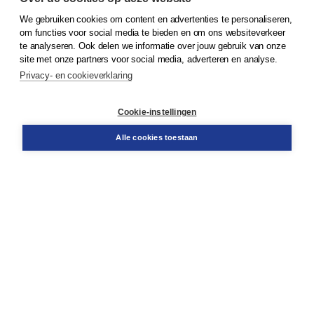
We gebruiken cookies om content en advertenties te personaliseren,
© 2026
Koninklijke Boom uitgevers
om functies voor social media te bieden en om ons websiteverkeer
te analyseren. Ook delen we informatie over jouw gebruik van onze
Klantenservice
site met onze partners voor social media, adverteren en analyse.
Service & informatie
Privacy- en cookieverklaring
Contact
Retourneren
Docentenservice
Cookie-instellingen
Snel bestellen
Teamviewer
Alle cookies toestaan
Boom voor jou
Voor de boekhandel
Voor de pers
Publiceren bij Boom
Werken bij Boom & Vacatures
Over Boom
Wat ons drijft
Onze historie
Onze auteurs
Onze organisatie