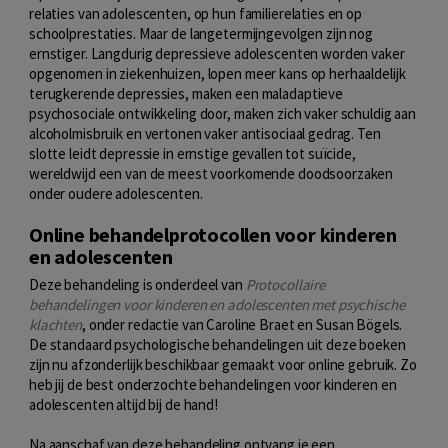
relaties van adolescenten, op hun familierelaties en op
schoolprestaties. Maar de langetermijngevolgen zijn nog
ernstiger. Langdurig depressieve adolescenten worden vaker
opgenomen in ziekenhuizen, lopen meer kans op herhaaldelijk
terugkerende depressies, maken een maladaptieve
psychosociale ontwikkeling door, maken zich vaker schuldig aan
alcoholmisbruik en vertonen vaker antisociaal gedrag. Ten
slotte leidt depressie in ernstige gevallen tot suïcide,
wereldwijd een van de meest voorkomende doodsoorzaken
onder oudere adolescenten.
Online behandelprotocollen voor kinderen
en adolescenten
Deze behandeling is onderdeel van
Protocollaire
behandelingen voor kinderen en adolescenten met psychische
klachten
, onder redactie van Caroline Braet en Susan Bögels.
De standaard psychologische behandelingen uit deze boeken
zijn nu afzonderlijk beschikbaar gemaakt voor online gebruik. Zo
heb jij de best onderzochte behandelingen voor kinderen en
adolescenten altijd bij de hand!
Na aanschaf van deze behandeling ontvang je een