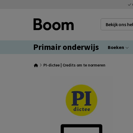
Bekijk ons h
Primair onderwijs
Boeken
PI-dictee | Credits om te normeren