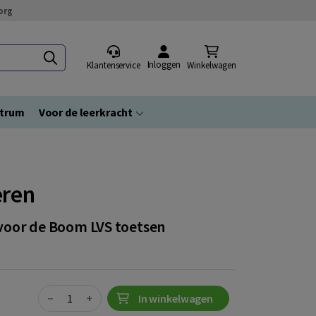
org
Inloggen
Klantenservice
Winkelwagen
ntrum
Voor de leerkracht
eren
n voor de Boom LVS toetsen
Quantity
−
+
In winkelwagen