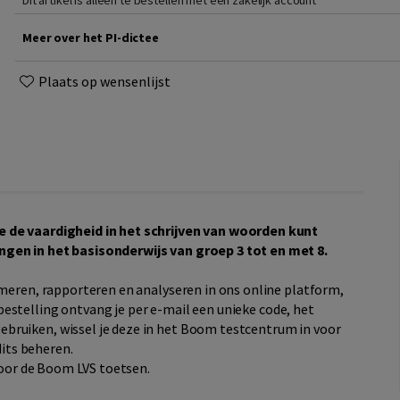
Dit artikel is alleen te bestellen met een zakelijk account
Meer over het PI-dictee
Plaats op wensenlijst
e de vaardigheid in het schrijven van woorden kunt
ngen in het basisonderwijs van groep 3 tot en met 8.
rmeren, rapporteren en analyseren in ons online platform,
 bestelling ontvang je per e-mail een unieke code, het
bruiken, wissel je deze in het Boom testcentrum in voor
dits beheren.
 voor de Boom LVS toetsen.