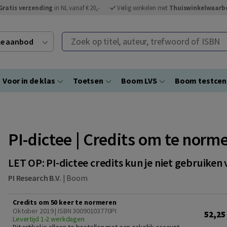
Gratis verzending
in NL vanaf € 20,-
Veilig winkelen met
Thuiswinkelwaarb
Zoek op titel, auteur, trefwoord of ISBN
ele aanbod
Voor in de klas
Toetsen
Boom LVS
Boom testce
PI-dictee | Credits om te norm
LET OP: PI-dictee credits kun je niet gebruike
PI Research B.V.
|
Boom
Credits om 50 keer te normeren
Oktober 2019 | ISBN 30090103770PI
52,25
Levertijd 1-2 werkdagen