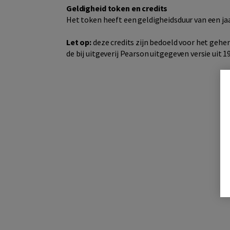
Geldigheid token en credits
Het token heeft een geldigheidsduur van een jaar. 
Let op:
deze credits zijn bedoeld voor het gehe
de bij uitgeverij Pearson uitgegeven versie uit 1