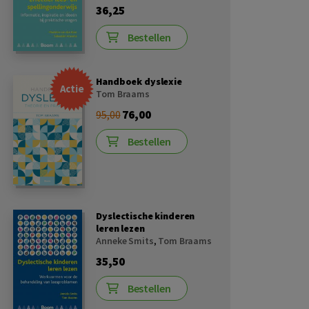
36,25
Bestellen
Handboek dyslexie
Actie
Tom Braams
76,00
95,00
Bestellen
Dyslectische kinderen
leren lezen
Anneke Smits
,
Tom Braams
35,50
Bestellen