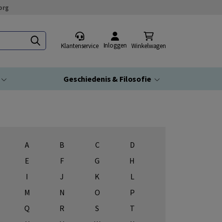
org
Inloggen
Klantenservice
Winkelwagen
Geschiedenis & Filosofie
A
B
C
D
E
F
G
H
I
J
K
L
M
N
O
P
Q
R
S
T