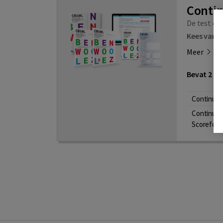
Conti
De test om
Kees van 
Meer
Bevat 2 on
Continu B
Continu 
Scoreform