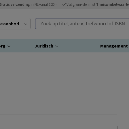
Gratis verzending
in NL vanaf € 20,-
Veilig winkelen met
Thuiswinkelwaarb
Zoek op titel, auteur, trefwoord of ISBN
ele aanbod
org
Juridisch
Management