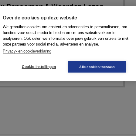
nu Benoemen & Woorden Lezen
 leerlingen te screenen op taal- en leesstoornissen
Over de cookies op deze website
den Bos
,
Henk Lutje Spelberg
|
Boom
We gebruiken cookies om content en advertenties te personaliseren, om
functies voor social media te bieden en om ons websiteverkeer te
analyseren. Ook delen we informatie over jouw gebruik van onze site met
onze partners voor social media, adverteren en analyse.
derdelen, prijs vanaf 67,75
Bekijk nu
Privacy- en cookieverklaring
enoemen en Woorden Lezen | Basisset
343,25
Cookie-instellingen
Alle cookies toestaan
Benoemen & Woorden Lezen |
67,75
ulieren en credits om te normeren