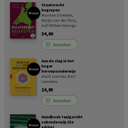
Staatsrecht
begrepen
Nieuw
Maarten Stremler
,
Marijn van der Sluis
,
Aalt Willem Heringa
34,00
Bestellen
Aan de slag in het
hoger
Nieuw
beroepsonderwijs
Alard Joosten
,
Bart
Lammers
24,95
Bestellen
Handboek taalgericht
vakonderwijs (5e
Nieuw
editie)