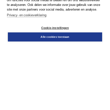
om functies voor social media te bieden en om ons websiteverkeer
te analyseren. Ook delen we informatie over jouw gebruik van onze
Klantenservice
site met onze partners voor social media, adverteren en analyse.
Service & informatie
Privacy- en cookieverklaring
Contact
Retourneren
Docentenservice
Cookie-instellingen
Snel bestellen
Teamviewer
Alle cookies toestaan
Boom voor jou
Voor de boekhandel
Voor de pers
Publiceren bij Boom
Werken bij Boom & Vacatures
Over Boom
Wat ons drijft
Onze historie
Onze auteurs
Onze organisatie
Duurzaam ondernemen