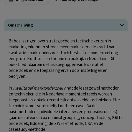
Omschrijving
Bij beslissingen over strategische en tactische keuzen in
marketing erkennen steeds meer marketeers de kracht van
kwalitatief marktonderzoek. Toch bestaat er momenteel nog
een grote kloof tussen theorie en praktijk in Nederland. Dit
boek biedt daarom de basisbegrippen van kwalitatief
onderzoek en de toepassing ervan door instellingen en
bedrijven.
In
Kwalitatief marktonderzoek
vindt de lezer zowel methoden
en technieken die in Nederland momenteel reeds worden
toegepast als enkele recentelijk ontwikkelde technieken. Elke
techniek wordt verduidelijkt met een case. Na de
basismethoden (individuele interviews en groepsdiscussies)
gaan de auteurs in op nominal grouping, concept factory, KRIT-
onderzoek, laddering, de ZWET-methode, CRA en de
casestudy-methode.