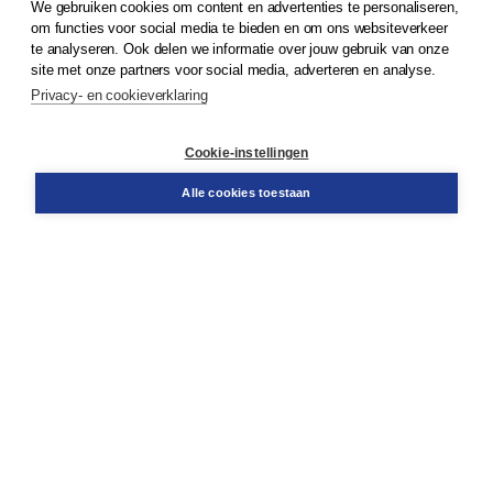
We gebruiken cookies om content en advertenties te personaliseren,
© 2026
Koninklijke Boom uitgevers
om functies voor social media te bieden en om ons websiteverkeer
te analyseren. Ook delen we informatie over jouw gebruik van onze
Klantenservice
site met onze partners voor social media, adverteren en analyse.
Service & informatie
Privacy- en cookieverklaring
Contact
Retourneren
Docentenservice
Cookie-instellingen
Snel bestellen
Teamviewer
Alle cookies toestaan
Boom voor jou
Voor de boekhandel
Voor de pers
Publiceren bij Boom
Werken bij Boom & Vacatures
Over Boom
Wat ons drijft
Onze historie
Onze auteurs
Onze organisatie
Duurzaam ondernemen