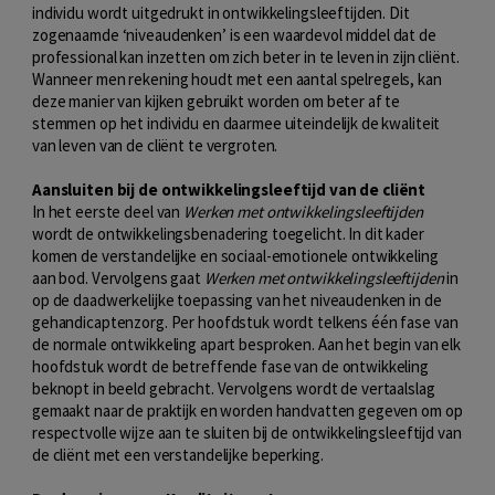
individu wordt uitgedrukt in ontwikkelingsleeftijden. Dit
zogenaamde ‘niveaudenken’ is een waardevol middel dat de
professional kan inzetten om zich beter in te leven in zijn cliënt.
Wanneer men rekening houdt met een aantal spelregels, kan
deze manier van kijken gebruikt worden om beter af te
stemmen op het individu en daarmee uiteindelijk de kwaliteit
van leven van de cliënt te vergroten.
Aansluiten bij de ontwikkelingsleeftijd van de cliënt
In het eerste deel van
Werken met ontwikkelingsleeftijden
wordt de ontwikkelingsbenadering toegelicht. In dit kader
komen de verstandelijke en sociaal-emotionele ontwikkeling
aan bod. Vervolgens gaat
Werken met ontwikkelingsleeftijden
in
op de daadwerkelijke toepassing van het niveaudenken in de
gehandicaptenzorg. Per hoofdstuk wordt telkens één fase van
de normale ontwikkeling apart besproken. Aan het begin van elk
hoofdstuk wordt de betreffende fase van de ontwikkeling
beknopt in beeld gebracht. Vervolgens wordt de vertaalslag
gemaakt naar de praktijk en worden handvatten gegeven om op
respectvolle wijze aan te sluiten bij de ontwikkelingsleeftijd van
de cliënt met een verstandelijke beperking.