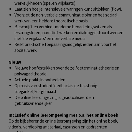
werkelijkheden (spel en vrijplaats).
Laat zien hoe je intensieve ervaringen kunt uitlokken (flow).
Voorziet de non-verbale communicatie binnen het sociaal
werk van een heldere theoretische basis.
Beschrijft en verbindt moderne benaderingswijzen als
ervaringsleren, narratief werken en dialooggestuurd werken
met 'de vrijplaats' en non-verbale media.
Reikt praktische toepassingsmogelijkheden aan voor het
sociaal werk.
Nieuw
Nieuwe hoofdstukken over de zelfdeterminatietheorie en
polyvagaaltheorie
Actuele praktijkvoorbeelden
Op basis van studentfeedback is de tekst nóg
toegankelijker gemaakt
De online leeromgeving is geactualiseerd en
gebruiksvriendelijker
Inclusief online leeromgeving met o.a. het online boek
Op de bijbehorende online leeromgeving zijn het online boek,
video’s, verdiepingsmateriaal, casussen en opdrachten