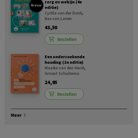
zorg en welzijn (4e
Nieuw
editie)
Cyrilla van der Donk
,
Bas van Lanen
43,50
Bestellen
Een onderzoekende
houding (2e editie)
Maaike van den Herik
,
Arnout Schuitema
24,95
Bestellen
Meer