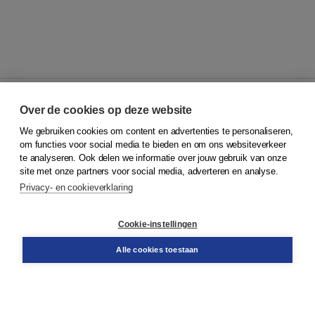
Over de cookies op deze website
We gebruiken cookies om content en advertenties te personaliseren,
© 2026
Koninklijke Boom uitgevers
om functies voor social media te bieden en om ons websiteverkeer
te analyseren. Ook delen we informatie over jouw gebruik van onze
Klantenservice
site met onze partners voor social media, adverteren en analyse.
Service & informatie
Privacy- en cookieverklaring
Contact
Retourneren
Docentenservice
Cookie-instellingen
Snel bestellen
Teamviewer
Alle cookies toestaan
Boom voor jou
Voor de boekhandel
Voor de pers