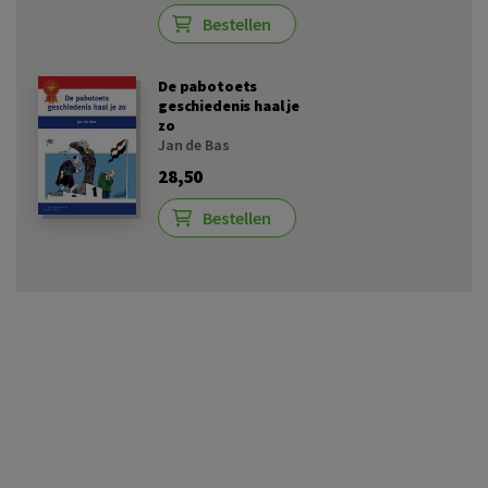
Bestellen
De pabotoets
geschiedenis haal je
zo
Jan de Bas
28,50
Bestellen