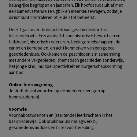
belangrijke begrippen en jaartallen. Elk hoofdstuk sluit af met
een samenvattende terugblik en meerkeuzevragen, zodat je
direct kunt controleren of je de stof beheerst.
Deel II gaat over de didactiek van geschiedenis in het
basisonderwijs. Er is aandacht voor historisch bewustzijn en
tijdsbesef, historisch redeneren, beeldgereedschappen, de
canon en kerndoelen, en acht kenmerken van een goede
geschiedenisles. Ook komen de geschiedenis in samenhang
met andere vakgebieden, thematisch geschiedenisonderwijs,
het jonge kind, multiperspectiviteit en burgerschapsvorming
aan bod.
Online leeromgeving
Je vindt de antwoorden op de meerkeuzevragen op
boomstudent.nl.
Voor wie
Voor pabostudenten en (startende) leerkrachten in het
basisonderwijs. Ook bruikbaar als naslagwerk bij
geschiedenismodules en bij lesvoorbereiding.