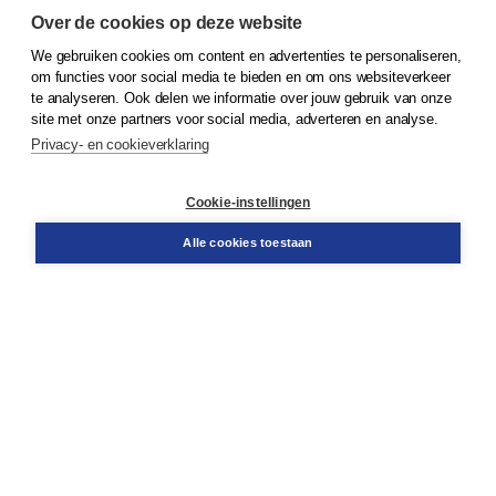
Over de cookies op deze website
We gebruiken cookies om content en advertenties te personaliseren,
© 2026
Koninklijke Boom uitgevers
om functies voor social media te bieden en om ons websiteverkeer
te analyseren. Ook delen we informatie over jouw gebruik van onze
Klantenservice
site met onze partners voor social media, adverteren en analyse.
Service & informatie
Privacy- en cookieverklaring
Contact
Retourneren
Docentenservice
Cookie-instellingen
Snel bestellen
Teamviewer
Alle cookies toestaan
Boom voor jou
Voor de boekhandel
Voor de pers
Publiceren bij Boom
Werken bij Boom & Vacatures
Over Boom
Wat ons drijft
Onze historie
Onze auteurs