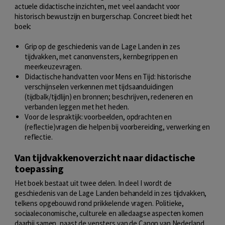
actuele didactische inzichten, met veel aandacht voor
historisch bewustzijn en burgerschap. Concreet biedt het
boek:
Grip op de geschiedenis van de Lage Landen in zes
tijdvakken, met canonvensters, kernbegrippen en
meerkeuzevragen.
Didactische handvatten voor Mens en Tijd: historische
verschijnselen verkennen met tijdsaanduidingen
(tijdbalk/tijdlijn) en bronnen; beschrijven, redeneren en
verbanden leggen met het heden.
Voor de lespraktijk: voorbeelden, opdrachten en
(reflectie)vragen die helpen bij voorbereiding, verwerking en
reflectie.
Van tijdvakkenoverzicht naar didactische
toepassing
Het boek bestaat uit twee delen. In deel I wordt de
geschiedenis van de Lage Landen behandeld in zes tijdvakken,
telkens opgebouwd rond prikkelende vragen. Politieke,
sociaaleconomische, culturele en alledaagse aspecten komen
daarbij samen, naast de vensters van de Canon van Nederland,