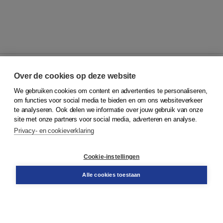
Over de cookies op deze website
We gebruiken cookies om content en advertenties te personaliseren,
© 2026
Koninklijke Boom uitgevers
om functies voor social media te bieden en om ons websiteverkeer
te analyseren. Ook delen we informatie over jouw gebruik van onze
Klantenservice
site met onze partners voor social media, adverteren en analyse.
Service & informatie
Privacy- en cookieverklaring
Contact
Retourneren
Docentenservice
Cookie-instellingen
Snel bestellen
Teamviewer
Alle cookies toestaan
Boom voor jou
Voor de boekhandel
Voor de pers