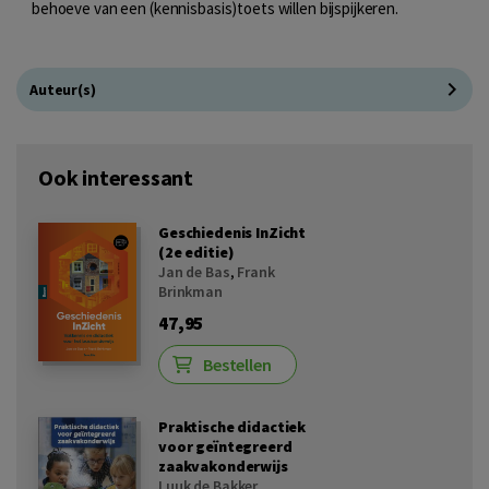
behoeve van een (kennisbasis)toets willen bijspijkeren.
Auteur(s)
Ook interessant
Geschiedenis InZicht
(2e editie)
Jan de Bas
,
Frank
Brinkman
47,95
Bestellen
Praktische didactiek
voor geïntegreerd
zaakvakonderwijs
Luuk de Bakker
,