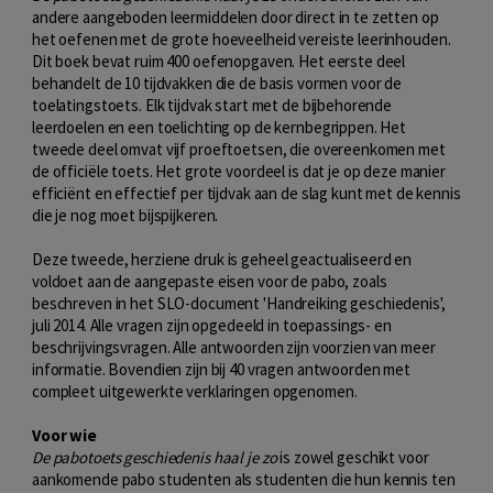
andere aangeboden leermiddelen door direct in te zetten op
het oefenen met de grote hoeveelheid vereiste leerinhouden.
Dit boek bevat ruim 400 oefenopgaven. Het eerste deel
behandelt de 10 tijdvakken die de basis vormen voor de
toelatingstoets. Elk tijdvak start met de bijbehorende
leerdoelen en een toelichting op de kernbegrippen. Het
tweede deel omvat vijf proeftoetsen, die overeenkomen met
de officiële toets. Het grote voordeel is dat je op deze manier
efficiënt en effectief per tijdvak aan de slag kunt met de kennis
die je nog moet bijspijkeren.
Deze tweede, herziene druk is geheel geactualiseerd en
voldoet aan de aangepaste eisen voor de pabo, zoals
beschreven in het SLO-document 'Handreiking geschiedenis',
juli 2014. Alle vragen zijn opgedeeld in toepassings- en
beschrijvingsvragen. Alle antwoorden zijn voorzien van meer
informatie. Bovendien zijn bij 40 vragen antwoorden met
compleet uitgewerkte verklaringen opgenomen.
Voor wie
De pabotoets geschiedenis haal je zo
is zowel geschikt voor
aankomende pabo studenten als studenten die hun kennis ten