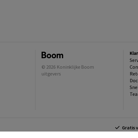
Kla
Ser
© 2026
Koninklijke Boom
Con
uitgevers
Ret
Doc
Sne
Tea
Gratis 