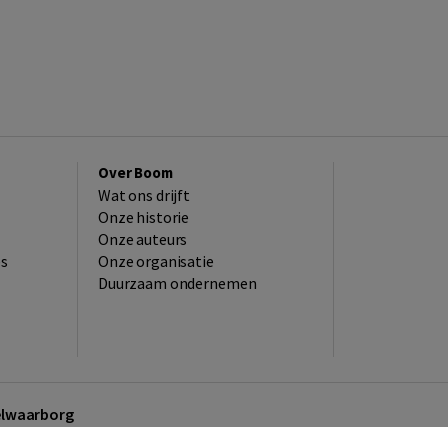
Over Boom
Wat ons drijft
Onze historie
Onze auteurs
es
Onze organisatie
Duurzaam ondernemen
kelwaarborg