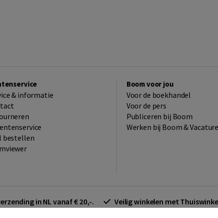
ntenservice
Boom voor jou
vice & informatie
Voor de boekhandel
tact
Voor de pers
ourneren
Publiceren bij Boom
entenservice
Werken bij Boom & Vacatur
l bestellen
mviewer
verzending in NL vanaf € 20,-.
Veilig winkelen met Thuiswin