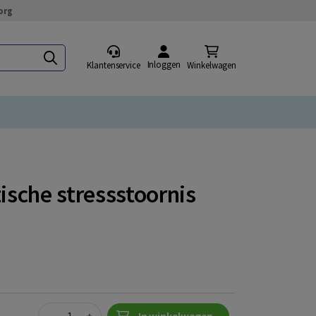
org
Inloggen
Klantenservice
Winkelwagen
sche stressstoornis
Quantity