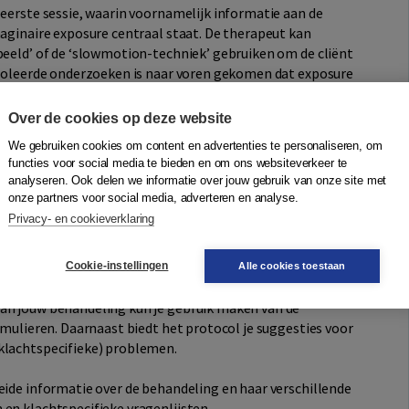
 eerste sessie, waarin voornamelijk informatie aan de
maginaire exposure centraal staat. De therapeut kan
beeld’ of de ‘slowmotion-techniek’ gebruiken om de cliënt
ntroleerde onderzoeken is naar voren gekomen dat exposure
ange van traumaslachtoffers.
Over de cookies op deze website
We gebruiken cookies om content en advertenties te personaliseren, om
erleners in de geestelijke gezondheidszorg. Ze gebruiken
functies voor social media te bieden en om ons websiteverkeer te
ken.
analyseren. Ook delen we informatie over jouw gebruik van onze site met
onze partners voor social media, adverteren en analyse.
n een werkboek voor je cliënt
Privacy- en cookieverklaring
therapeutenboek en een werkboek.
Cookie-instellingen
Alle cookies toestaan
n welke onderdelen je met de cliënt kunt bespreken en
van jouw behandeling kun je gebruik maken van de
ormulieren. Daarnaast biedt het protocol je suggesties voor
klachtspecifieke) problemen.
eide informatie over de behandeling en haar verschillende
 en klachtspecifieke vragenlijsten.