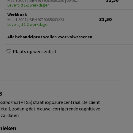
32,50
Maart 2007 | ISBN 9789085063230
| 60 blz.
Levertijd 1-2 werkdagen
Werkboek
31,50
Maart 2007 | ISBN 9789085063223
Levertijd 1-2 werkdagen
Alle behandelprotocollen voor volwassenen
Plaats op wensenlijst
S
sstoornis
(PTSS) staat exposure centraal. De cliënt
detail, zodanig dat nieuwe, corrigerende cognitieve
zal dalen.
nieken