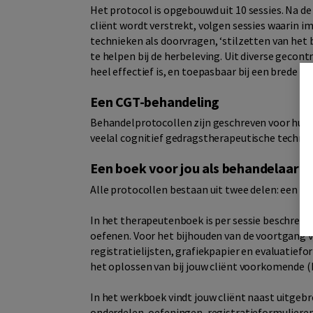
Het protocol is opgebouwd uit 10 sessies. Na de
cliënt wordt verstrekt, volgen sessies waarin i
technieken als doorvragen, ‘stilzetten van het 
te helpen bij de herbeleving. Uit diverse geco
heel effectief is, en toepasbaar bij een brede r
Een CGT-behandeling
Behandelprotocollen zijn geschreven voor hulpv
veelal cognitief gedragstherapeutische technie
Een boek voor jou als behandelaar e
Alle protocollen bestaan uit twee delen: een 
In het therapeutenboek is per sessie beschreve
oefenen. Voor het bijhouden van de voortgang 
registratielijsten, grafiekpapier en evaluatief
het oplossen van bij jouw cliënt voorkomende (
In het werkboek vindt jouw cliënt naast uitgebr
onderdelen, oefeningen, registratieformulieren