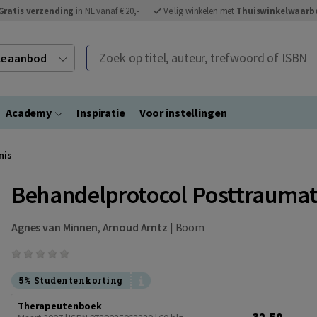
Gratis verzending
in NL vanaf € 20,-
Veilig winkelen met
Thuiswinkelwaarb
Zoek op titel, auteur, trefwoord of ISBN
ele aanbod
Academy
Inspiratie
Voor instellingen
nis
Behandelprotocol Posttraumati
Agnes van Minnen
,
Arnoud Arntz
|
Boom
5% Studentenkorting
Therapeutenboek