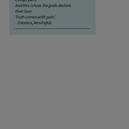
And this is how the gods declare
their love
Truth comes with pain.’
- Oresteia
, Aeschylus