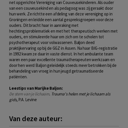
net opgerichte Vereniging van Couveusekinderen. Als ouder
van een couveusekind en als pedagoog was zij geraakt door
hun werk. Ze richtte een afdeling van deze vereniging op in
Groningen en leidde een aantal gespreksgroepen voor deze
ouders. Dit bracht haar in aanraking met
hechtingsproblematiek en met het therapeutisch werken met
ouders, en stimuleerde haar om zich om te scholen tot
psychotherapeut voor volwassenen. Baljon deed
praktijkervaring op bij de GGZ in Assen. Na haar BIG-registratie
in 1992 kwam ze daar in vaste dienst. In het ambulante team
waren een paar excellente traumatherapeuten werkzaam en
door hen werd Baljon geleidelijk steeds meer betrokken bij de
behandeling van vroeg in hun jeugd getraumatiseerde
patiënten.
Leestips van Marijke Baljon:
De stem van je lichaam
. Trauma's helen met je lichaam als
gids
, P.A. Levine
Van deze auteur: