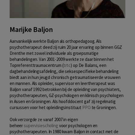
Marijke Baljon
Aanvankelijk werkte Baljon als orthopedagoog. Als
psychotherapeut deed zij ruim 20 jaar ervaring op binnen GGZ
Drenthe met zowel individuele als groepsmatige
behandelingen. Van 2001-2009 werkte ze daar binnen het
Topreferenttraumacentrum (
trtc
) op De Balans, een
dagbehandelingsafdeling, die seksespecifieke behandeling
biedt aan in hun jeugd chronisch getraumatiseerde vrouwen
en mannen. Als opleider, supervisor en leertherapeut was
Baljon vanaf 1992 betrokken bij de opleiding van psychiaters,
psychotherapeuten, GZ-psychologen en klinisch psychologen
in Assen en Groningen. Als hoofddocent gaf zij regelmatig
cursussen voor het opleidingsinstituut
PPO
te Groningen.
Ook verzorgde ze vanaf 2007 in eigen
beheer
supervisiescholing
voor psychologen en
psychotherapeuten. In 1980 kwam Baljon in contact met de