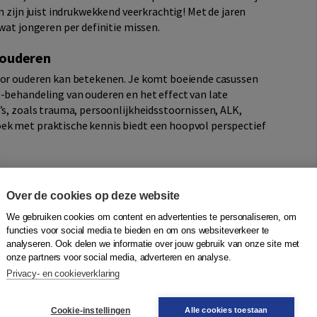
n zijn juist indrukwekkend veerkrachtig! Met de jaren
wat jongeren per definitie missen.
 ouderen
oor ouderen kan betekenen. Je komt boeiende casussen
)-behandeling van ouderen en het effect van late
’s, zoals trauma, persoonlijkheidsstoornissen, ALK,
ek met praktische kennis biedt een hoopvol perspectief
Over de cookies op deze website
We gebruiken cookies om content en advertenties te personaliseren, om
functies voor social media te bieden en om ons websiteverkeer te
1
analyseren. Ook delen we informatie over jouw gebruik van onze site met
0
onze partners voor social media, adverteren en analyse.
0
0
Privacy- en cookieverklaring
0
Cookie-instellingen
Alle cookies toestaan