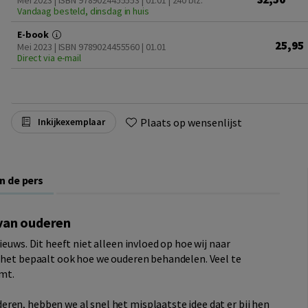
Mei 2023 | ISBN 9789024455553 | 01.01
| 240 blz.
Vandaag besteld, dinsdag in huis
E-book
25,95
Mei 2023 | ISBN 9789024455560 | 01.01
Direct via e-mail
Plaats op wensenlijst
Inkijkexemplaar
In de pers
van ouderen
ieuws. Dit heeft niet alleen invloed op hoe wij naar
, het bepaalt ook hoe we ouderen behandelen. Veel te
mt.
ren, hebben we al snel het misplaatste idee dat er bij hen