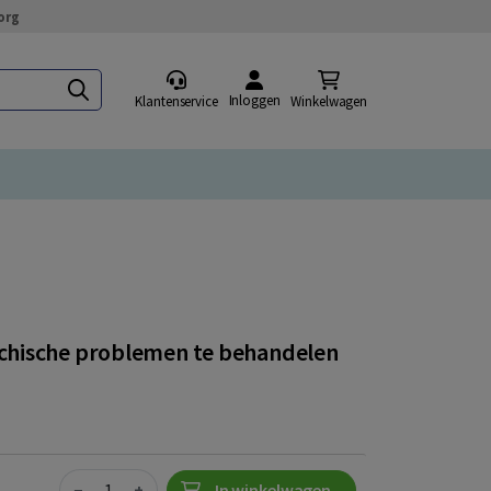
org
Inloggen
Klantenservice
Winkelwagen
chische problemen te behandelen
Quantity
−
+
In winkelwagen