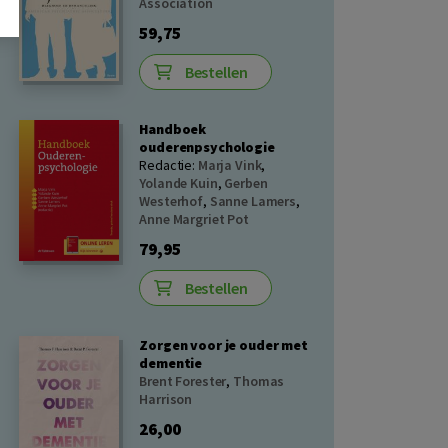
Association
59,75
Bestellen
Handboek
ouderenpsychologie
Redactie:
Marja Vink
,
Yolande Kuin
,
Gerben
Westerhof
,
Sanne Lamers
,
Anne Margriet Pot
79,95
Bestellen
Zorgen voor je ouder met
dementie
Brent Forester
,
Thomas
Harrison
26,00