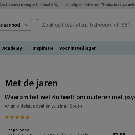
Gratis verzending
in NL vanaf € 20,-
Veilig winkelen met
Thuiswinkelwaarb
Zoek op titel, auteur, trefwoord of ISBN
ele aanbod
Academy
Inspiratie
Voor instellingen
Met de jaren
Waarom het wel zin heeft om ouderen met psy
Arjan Videler
,
Rosalien Wilting
|
Boom
Paperback
32,50