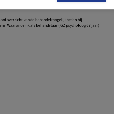
mooi overzicht van de behandelmogelijkheden bij
. Waaronder ik als behandelaar ( GZ psycholoog 67 jaar)