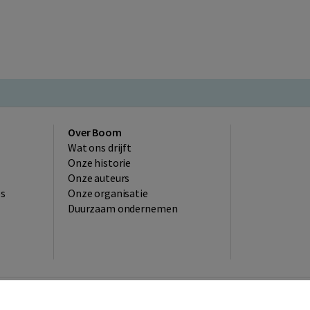
Over Boom
Wat ons drijft
Onze historie
Onze auteurs
es
Onze organisatie
Duurzaam ondernemen
kelwaarborg