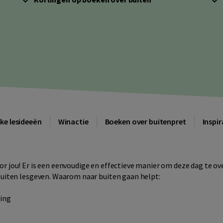
ke lesideeën
Winactie
Boeken over buitenpret
Inspir
r jou! Er is een eenvoudige en effectieve manier om deze dag te ov
buiten lesgeven. Waarom naar buiten gaan helpt:
ing