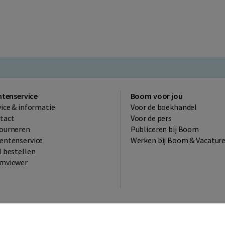
ntenservice
Boom voor jou
vice & informatie
Voor de boekhandel
tact
Voor de pers
ourneren
Publiceren bij Boom
entenservice
Werken bij Boom & Vacatur
l bestellen
mviewer
verzending in NL vanaf € 20,-.
Veilig winkelen met Thuiswin