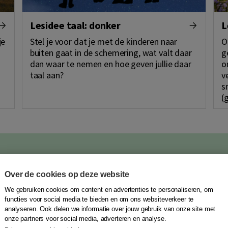
Lesidee taal: donker
L
je
Stel je voor dat je met de kinderen naar
O
buiten gaat in de schemering, wat valt daar
g
dan waar te nemen en hoe geven jullie daar
o
taal aan?
v
s
(
ijscokar op school
Over de cookies op deze website
 jouw school voor een geweldige ontdekkingsreis. De Wijscokar is 
We gebruiken cookies om content en advertenties te personaliseren, om
sgierige geesten! Leerlingen kunnen wetenschappelijke mysteries
functies voor social media te bieden en om ons websiteverkeer te
ondheid en klimaat. Leer kritisch nadenken, stel de beste 'hoezo-
analyseren. Ook delen we informatie over jouw gebruik van onze site met
onze partners voor social media, adverteren en analyse.
apsheld.