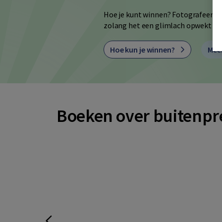
Hoe je kunt winnen? Fotografeer bui
zolang het een glimlach opwekt of
Hoe kun je winnen?
Mee
Boeken over buitenpr