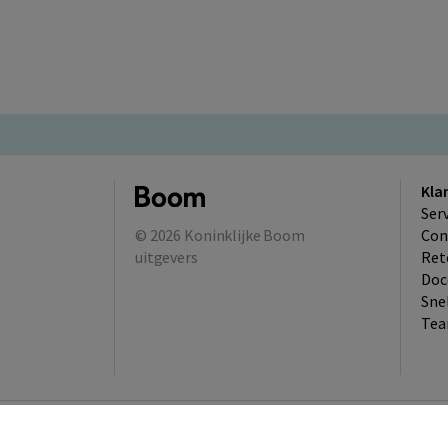
Kla
Ser
© 2026
Koninklijke Boom
Con
uitgevers
Ret
Doc
Sne
Tea
Gratis 