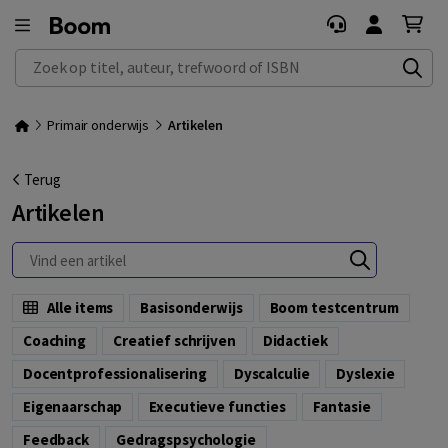
Zoek op titel, auteur, trefwoord of ISBN
Primair onderwijs
Artikelen
Terug
Artikelen
Alle items
Basisonderwijs
boom testcentrum
Coaching
Creatief schrijven
Didactiek
Docentprofessionalisering
Dyscalculie
Dyslexie
eigenaarschap
Executieve functies
Fantasie
Feedback
Gedragspsychologie