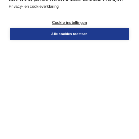
Service & informatie
Privacy- en cookieverklaring
Contact
Retourneren
Docentenservice
Cookie-instellingen
Snel bestellen
Teamviewer
Alle cookies toestaan
Boom voor jou
Voor de boekhandel
Voor de pers
Publiceren bij Boom
Werken bij Boom & Vacatures
Over Boom
Wat ons drijft
Onze historie
Onze auteurs
Onze organisatie
Duurzaam ondernemen
Gratis verzending in NL vanaf € 20,-.