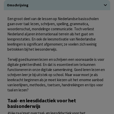
Omschrijving
Een groot deel van de lessen op Nederlandse basisscholen
gaan over taal: lezen, schrijven, spelling, grammatica,
woordenschat, mondelinge communicatie. Toch verliest
Nederland al jaren internationaal terrein als het gaat om
leesprestaties. En ook de leesmotivatie van Nederlandse
leerlingen is significant afgenomen; ze voelen zich weinig
betrokken bij het leesonderwijs.
Terwijl goed kunnen lezen en schrijven een voorwaarde is voor
digitale geletterdheid. En dat is essentieel om te kunnen
functioneren in onze digitale samenleving. Goed leren lezen en
schrijven leer je bij uitstek op school. Maar waar moet je als
leerkracht beginnen als je moet kiezen uit het enorme aanbod
van leerlijnen, methodes, toetsen, handreikingen en tips voor
taal en lezen?
Taal- en leesdidactiek voor het
basisonderwijs
Rijke taal
gaat over taal- en leesdidactiek voor het