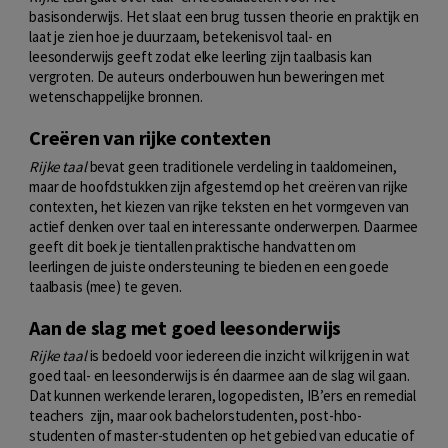
basisonderwijs. Het slaat een brug tussen theorie en praktijk en
laat je zien hoe je duurzaam, betekenisvol taal- en
leesonderwijs geeft zodat elke leerling zijn taalbasis kan
vergroten. De auteurs onderbouwen hun beweringen met
wetenschappelijke bronnen.
Creëren van rijke contexten
Rijke taal
bevat geen traditionele verdeling in taaldomeinen,
maar de hoofdstukken zijn afgestemd op het creëren van rijke
contexten, het kiezen van rijke teksten en het vormgeven van
actief denken over taal en interessante onderwerpen. Daarmee
geeft dit boek je tientallen praktische handvatten om
leerlingen de juiste ondersteuning te bieden en een goede
taalbasis (mee) te geven.
Aan de slag met goed leesonderwijs
Rijke taal
is bedoeld voor iedereen die inzicht wil krijgen in wat
goed taal- en leesonderwijs is én daarmee aan de slag wil gaan.
Dat kunnen werkende leraren, logopedisten, IB’ers en remedial
teachers zijn, maar ook bachelorstudenten, post-hbo-
studenten of master-studenten op het gebied van educatie of