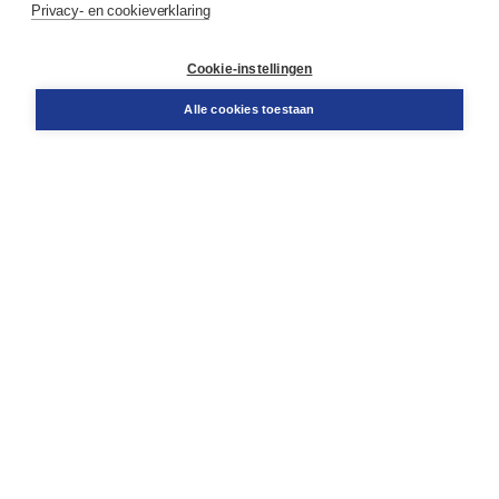
Privacy- en cookieverklaring
Contact
Retourneren
Docentenservice
Cookie-instellingen
Snel bestellen
Teamviewer
Alle cookies toestaan
Boom voor jou
Voor de boekhandel
Voor de pers
Publiceren bij Boom
Werken bij Boom & Vacatures
Over Boom
Wat ons drijft
Onze historie
Onze auteurs
Onze organisatie
Duurzaam ondernemen
Gratis verzending in NL vanaf € 20,-.