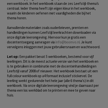
een werkboek. In het werkboek staan de zes Leefstijl-thema’s
centraal. Ieder thema heeft zijn eigen kleur in het werkboek,
waarin de kinderen oefenen met vaardigheden die bij het
thema horen.
Aanvullende materialen zoals ouderbrieven, prenten en
handleidingen kunnen Leefstijl leerkrachten downloaden via
onze digitale leeromgeving. Hiervoor kun je gratis een
docententoegang aanvragen via
info@boomvo.nl
. Je kunt
vervolgens inloggen met jouw gebruikersnaam en wachtwoord.
Let op:
Een pakket bevat 5 werkboeken, bestemd voor vijf
leerlingen. Dit is de meest actuele versie van het werkboek en
is te gebruiken in combinatie met de docentenhandleidingen
Leefstijl vanaf 2008 of nieuwer. Het werkboek bestaat uit een
full colour werkboek op a4 formaat inclusief stickervel. De
leerling werkt gedurende het hele jaar (alle 6 thema’s) in dit
werkboek. Via onze digitale leeromgeving vind je daarnaast per
thema een los werkblad om te printen en mee te geven naar
huis.