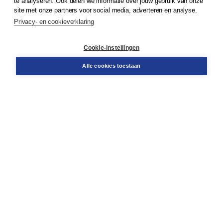
te analyseren. Ook delen we informatie over jouw gebruik van onze
Klantenservice
site met onze partners voor social media, adverteren en analyse.
Service & informatie
Privacy- en cookieverklaring
Contact
Retourneren
Docentenservice
Cookie-instellingen
Snel bestellen
Teamviewer
Alle cookies toestaan
Boom voor jou
Voor de boekhandel
Voor de pers
Publiceren bij Boom
Werken bij Boom & Vacatures
Over Boom
Wat ons drijft
Onze historie
Onze auteurs
Onze organisatie
Duurzaam ondernemen