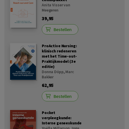
Anita Visser van
Meegeren
39,95
Bestellen
ProActive Nursing:
klinisch redeneren
met het Time-out-
Praktijkmodel (3e
editie)
Donna Döpp
,
Marc
Bakker
62,95
Bestellen
Pocket
verpleegkunde:
Interne geneeskunde
Yoëlla Millarson
,
Inge