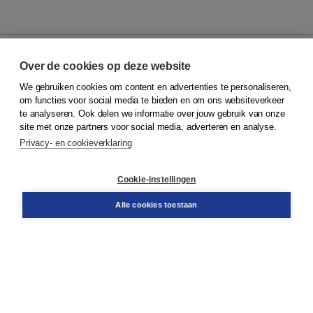
Over de cookies op deze website
We gebruiken cookies om content en advertenties te personaliseren,
© 2026
Koninklijke Boom uitgevers
om functies voor social media te bieden en om ons websiteverkeer
te analyseren. Ook delen we informatie over jouw gebruik van onze
Klantenservice
site met onze partners voor social media, adverteren en analyse.
Service & informatie
Privacy- en cookieverklaring
Contact
Retourneren
Docentenservice
Cookie-instellingen
Snel bestellen
Teamviewer
Alle cookies toestaan
Boom voor jou
Voor de boekhandel
Voor de pers
Publiceren bij Boom
Werken bij Boom & Vacatures