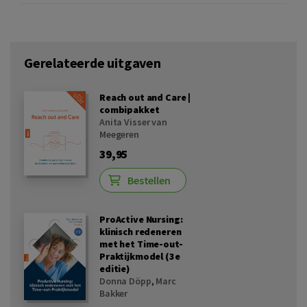
Gerelateerde uitgaven
Reach out and Care |
combipakket
Anita Visser van
Meegeren
39,95
Bestellen
ProActive Nursing:
klinisch redeneren
met het Time-out-
Praktijkmodel (3e
editie)
Donna Döpp
,
Marc
Bakker