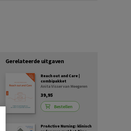
Gerelateerde uitgaven
Reach out and Care |
combipakket
Anita Visser van Meegeren
39,95
Bestellen
ProActive Nursing: klinisch