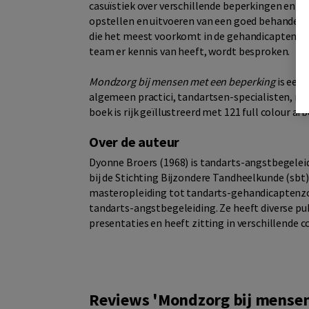
casuïstiek over verschillende beperkingen en 
opstellen en uitvoeren van een goed behandelp
die het meest voorkomt in de gehandicaptenzor
team er kennis van heeft, wordt besproken.
Mondzorg bij mensen met een beperking
is een 
algemeen practici, tandartsen-specialisten, mon
boek is rijk geïllustreerd met 121 full colour af
Over de auteur
Dyonne Broers (1968) is tandarts-angstbegeleid
bij de Stichting Bijzondere Tandheelkunde (sbt)
masteropleiding tot tandarts-gehandicaptenzor
tandarts-angstbegeleiding. Ze heeft diverse pu
presentaties en heeft zitting in verschillende 
Reviews 'Mondzorg bij mensen