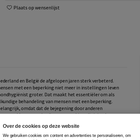
Plaats op wensenlijst
ederland en België de afgelopen jaren sterk verbeterd.
mensen met een beperking niet meer in instellingen leven
ondhygiënist groter. Dat maakt het essentiëler om als
elkundige behandeling van mensen met een beperking.
elangrijk, omdat dat de bejegening door anderen
s op problemen zoals pijn en ontsteking, die juist door
ht aangegeven kunnen worden.
Over de cookies op deze website
eperking
geeft praktische informatie en uitgebreide
We gebruiken cookies om content en advertenties te personaliseren, om