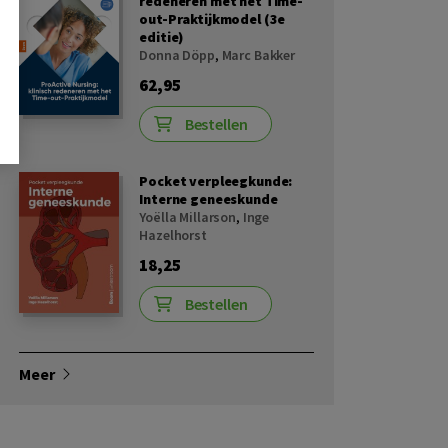
redeneren met het Time-
out-Praktijkmodel (3e
editie)
Donna Döpp
,
Marc Bakker
62,95
Bestellen
Pocket verpleegkunde:
Interne geneeskunde
Yoëlla Millarson
,
Inge
Hazelhorst
18,25
Bestellen
Meer