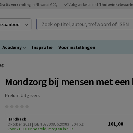
Gratis verzending
in NL vanaf € 20,-
Veilig winkelen met
Thuiswinkelwaarb
Zoek op titel, auteur, trefwoord of ISBN
ele aanbod
Academy
Inspiratie
Voor instellingen
ng
Mondzorg bij mensen met een 
Prelum Uitgevers
Hardback
101,00
Oktober 2011 | ISBN 9789085620983
| 304 blz.
Voor 21:00 uur besteld, morgen in huis