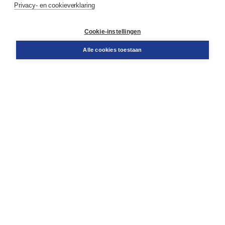
Privacy- en cookieverklaring
Contact
Retourneren
Docentenservice
Cookie-instellingen
Snel bestellen
Teamviewer
Alle cookies toestaan
Boom voor jou
Voor de boekhandel
Voor de pers
Publiceren bij Boom
Werken bij Boom & Vacatures
Over Boom
Wat ons drijft
Onze historie
Onze auteurs
Onze organisatie
Duurzaam ondernemen
Gratis verzending in NL vanaf € 20,-.