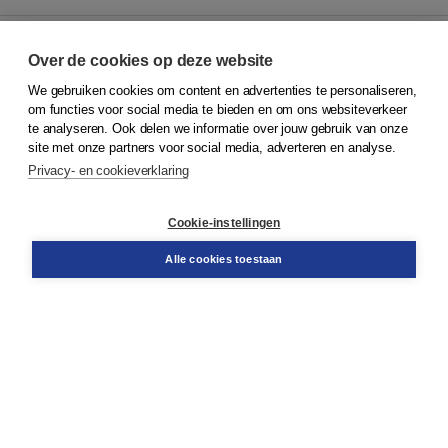
Over de cookies op deze website
We gebruiken cookies om content en advertenties te personaliseren,
© 2026
Koninklijke Boom uitgevers
om functies voor social media te bieden en om ons websiteverkeer
te analyseren. Ook delen we informatie over jouw gebruik van onze
Klantenservice
site met onze partners voor social media, adverteren en analyse.
Service & informatie
Privacy- en cookieverklaring
Contact
Retourneren
Docentenservice
Cookie-instellingen
Snel bestellen
Teamviewer
Alle cookies toestaan
Boom voor jou
Voor de boekhandel
Voor de pers
Publiceren bij Boom
Werken bij Boom & Vacatures
Over Boom
Wat ons drijft