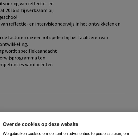
tvoering van reflectie- en
af 2016 is zij werkzaam bij
geschool.
 van reflectie- en intervisieonderwijs in het ontwikkelen en
e factoren die een rol spelen bij het faciliteren van
 ontwikkeling.
ing wordt specifiek aandacht
onderwijsprogramma ten
ompetenties van docenten.
Over de cookies op deze website
We gebruiken cookies om content en advertenties te personaliseren, om