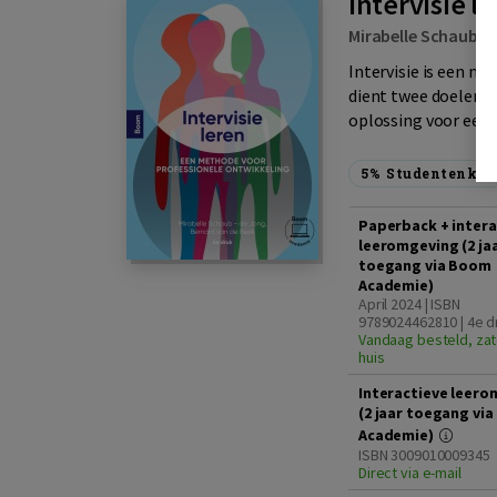
Intervisie le
Mirabelle Schaub -
Intervisie is een m
dient twee doelen: j
oplossing voor een 
5%
Studentenkor
Paperback + intera
leeromgeving (2 ja
toegang via Boom
Academie)
April 2024 | ISBN
9789024462810 | 4e d
Vandaag besteld, zat
huis
Interactieve leero
(2 jaar toegang vi
Academie)
ISBN 3009010009345
Direct via e-mail