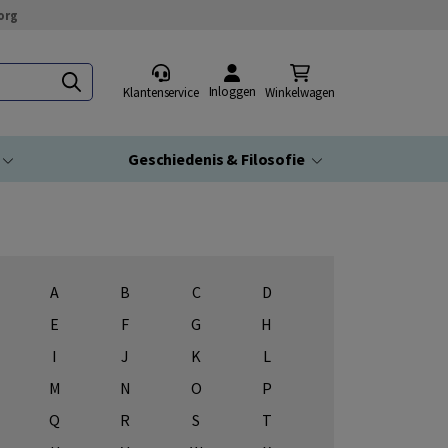
org
Inloggen
Klantenservice
Winkelwagen
Geschiedenis & Filosofie
A
B
C
D
E
F
G
H
I
J
K
L
M
N
O
P
Q
R
S
T