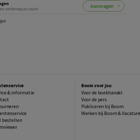
agen
Aanvragen
en onderwijsaccount
jst
ntenservice
Boom voor jou
vice & informatie
Voor de boekhandel
tact
Voor de pers
ourneren
Publiceren bij Boom
entenservice
Werken bij Boom & Vacatur
l bestellen
mviewer