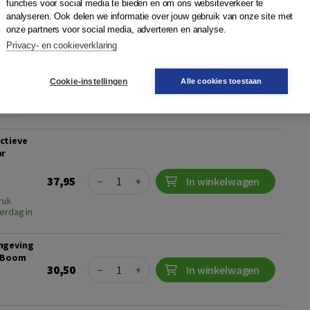
ren (4e editie)
functies voor social media te bieden en om ons websiteverkeer te
analyseren. Ook delen we informatie over jouw gebruik van onze site met
 de Jong
,
Bernard van de Beek
|
Boom
onze partners voor social media, adverteren en analyse.
anier om leren en werk of stage met elkaar te verbinden en
Privacy- en cookieverklaring
e ontwikkelt het reflectieve leren én je werkt aan een
probleem dat zich voordee...
Meer
Cookie-instellingen
Alle cookies toestaan
ting
ctieve
ar
Quantity
37,95
−
+
In winkelwagen
ruk
erdag in
mgeving
a Boom
Quantity
30,50
−
+
In winkelwagen