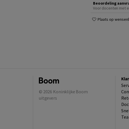
Beoordeling aanvr
Voor docenten met e
Plaats op wensenli
Kla
Ser
© 2026
Koninklijke Boom
Con
uitgevers
Ret
Doc
Sne
Tea