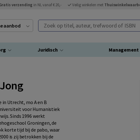
Gratis verzending
in NL vanaf € 20,-
Veilig winkelen met
Thuiswinkelwaarb
Zoek op titel, auteur, trefwoord of ISBN
ele aanbod
org
Juridisch
Management
 Jong
 in Utrecht, mo A en B
niversiteit voor Humanistiek
wijs. Sinds 1996 werkt
zehogeschool Groningen, de
 korte tijd bij de pabo, waar
000 is zij betrokken bij de