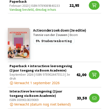
Paperback
22,95
Februari 2023 | ISBN 9789089840233
Vandaag besteld, dinsdag in huis
Actieonderzoek doen (3e editie)
Tonnie van der Zouwen
|
Boom
5%
Studentenkorting
Paperback + interactieve leeromgeving
(2 jaar toegang via Boom Academie)
42,00
September 2026 | ISBN 9789024475513 | 3e
druk
Verwacht 1 september 2026
Interactieve leeromgeving (2 jaar
toegang via Boom Academie)
33,50
ISBN 3009010039069
Verwacht (datum nog niet bekend)