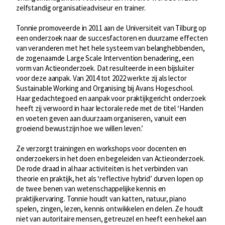
zelfstandig organisatieadviseur en trainer.
Tonnie promoveerde in 2011 aan de Universiteit van Tilburg op
een onderzoek naar de succesfactoren en duurzame effecten
van veranderen met het hele systeem van belanghebbenden,
de zogenaamde Large Scale Intervention benadering, een
vorm van Actieonderzoek. Dat resulteerde in een bijsluiter
voor deze aanpak. Van 2014 tot 2022 werkte zij als lector
Sustainable Working and Organising bij Avans Hogeschool.
Haar gedachtegoed en aanpak voor praktijkgericht onderzoek
heeft zij verwoord in haar lectorale rede met de titel ‘Handen
en voeten geven aan duurzaam organiseren, vanuit een
groeiend bewustzijn hoe we willen leven.’
Ze verzorgt trainingen en workshops voor docenten en
onderzoekers in het doen en begeleiden van Actieonderzoek.
De rode draad in al haar activiteiten is het verbinden van
theorie en praktijk, het als ‘reflective hybrid’ durven lopen op
de twee benen van wetenschappelijke kennis en
praktijkervaring. Tonnie houdt van katten, natuur, piano
spelen, zingen, lezen, kennis ontwikkelen en delen. Ze houdt
niet van autoritaire mensen, getreuzel en heeft een hekel aan