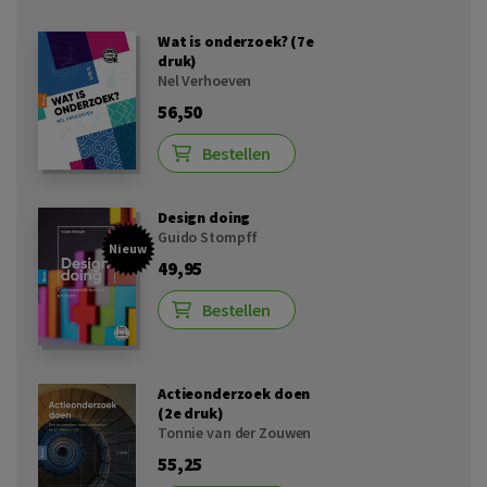
Wat is onderzoek? (7e
druk)
Nel Verhoeven
56,50
Bestellen
Design doing
Guido Stompff
Nieuw
49,95
Bestellen
Actieonderzoek doen
(2e druk)
Tonnie van der Zouwen
55,25