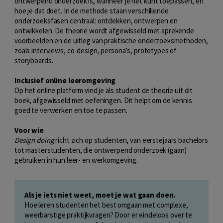
ontwerpend onderzoek is, wanneer je het kunt toepassen, en
hoe je dat doet. In de methode staan verschillende
onderzoeksfasen centraal: ontdekken, ontwerpen en
ontwikkelen. De theorie wordt afgewisseld met sprekende
voorbeelden en de uitleg van praktische onderzoeksmethoden,
zoals interviews, co-design, persona’s, prototypes of
storyboards.
Inclusief online leeromgeving
Op het online platform vind je als student de theorie uit dit
boek, afgewisseld met oefeningen. Dit helpt om de kennis
goed te verwerken en toe te passen.
Voor wie
Design doing
richt zich op studenten, van eerstejaars bachelors
tot masterstudenten, die ontwerpend onderzoek (gaan)
gebruiken in hun leer- en werkomgeving.
Als je iets niet weet, moet je wat gaan doen.
Hoe leren studenten het best omgaan met complexe,
weerbarstige praktijkvragen? Door er eindeloos over te