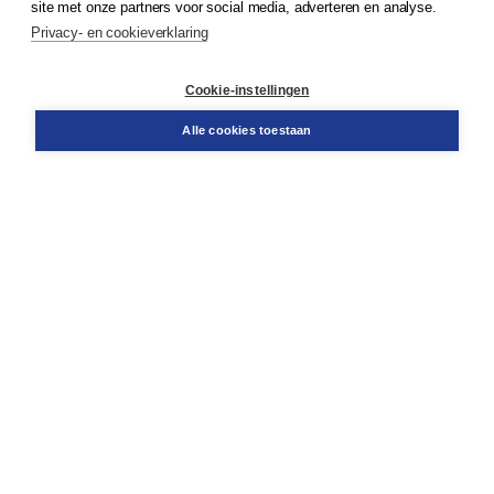
site met onze partners voor social media, adverteren en analyse.
Service & informatie
Privacy- en cookieverklaring
Contact
Retourneren
Docentenservice
Cookie-instellingen
Snel bestellen
Teamviewer
Alle cookies toestaan
Boom voor jou
Voor de boekhandel
Voor de pers
Publiceren bij Boom
Werken bij Boom & Vacatures
Over Boom
Wat ons drijft
Onze historie
Onze auteurs
Onze organisatie
Duurzaam ondernemen
Gratis verzending in NL vanaf € 20,-.