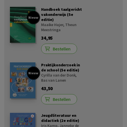
Handboek taalgericht
vakonderwijs (5e
Nieuw
editie)
Maaike Hajer
,
Theun
Meestringa
34,95
Bestellen
Praktijkonderzoek in
de school (5e editie)
Nieuw
Cyrilla van der Donk
,
Bas van Lanen
43,50
Bestellen
Jeugdliteratuur en
didactiek (2e editie)
Iris Kamp
,
Janneke de