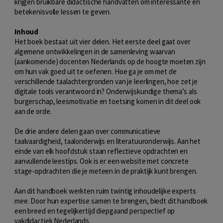
krijgen bruikbare didactische handvatten om interessante en
betekenisvolle lessen te geven.
Inhoud
Het boek bestaat uit vier delen. Het eerste deel gaat over
algemene ontwikkelingen in de samenleving waarvan
(aankomende) docenten Nederlands op de hoogte moeten zijn
om hun vak goed uit te oefenen. Hoe ga je om met de
verschillende taalachtergronden van je leerlingen, hoe zet je
digitale tools verantwoord in? Onderwijskundige thema’s als
burgerschap, leesmotivatie en toetsing komen in dit deel ook
aan de orde.
De drie andere delen gaan over communicatieve
taalvaardigheid, taalonderwijs en literatuuronderwijs. Aan het
einde van elk hoofdstuk staan reflectieve opdrachten en
aanvullende leestips. Ook is er een website met concrete
stage-opdrachten die je meteen in de praktijk kunt brengen.
Aan dit handboek werkten ruim twintig inhoudelijke experts
mee. Door hun expertise samen te brengen, biedt dit handboek
een breed en tegelijkertijd diepgaand perspectief op
vakdidactiek Nederlands.