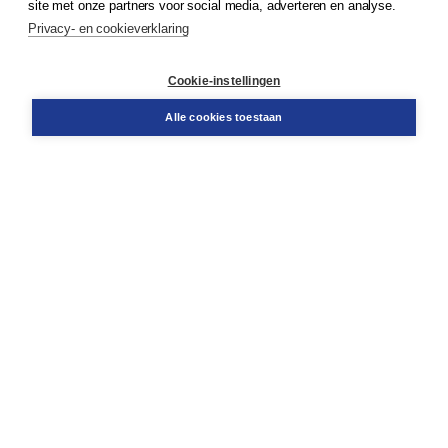
site met onze partners voor social media, adverteren en analyse.
Service & informatie
Privacy- en cookieverklaring
Contact
Retourneren
Docentenservice
Cookie-instellingen
Snel bestellen
Teamviewer
Alle cookies toestaan
Boom voor jou
Voor de boekhandel
Voor de pers
Publiceren bij Boom
Werken bij Boom & Vacatures
Over Boom
Wat ons drijft
Onze historie
Onze auteurs
Onze organisatie
Duurzaam ondernemen
Gratis verzending in NL vanaf € 20,-.