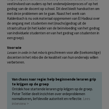
veel invloed van ouders op het onderwijsleerproces of op het
gedrag van de docent op school. Dit deel biedt handvatten om
met deze problemen om te gaan. Naast het werk van
Kaldenbach is nu ook materiaal opgenomen van El Hadioui over
de omgang met studenten met (macho)gedrag uit de
straatcultuur (in het kader van de beïnvloeding van het gedrag
van individuele studenten en van het gedrag van studenten in
een groep).
Voor wie
Lessen in orde in het mbo
is geschreven voor alle (toekomstige)
docenten in het mbo die de kwaliteit van hun onderwijs willen
verbeteren.
Van chaos naar regie: help beginnende leraren grip
te krijgen op de groep
Ontdek hoe startende leraren grip krijgen op de groep.
Peter Teitler deelt inzichten over ordeproblemen
normaliseren, liefdevolle autoriteit en reflectie.
Lees
interview >