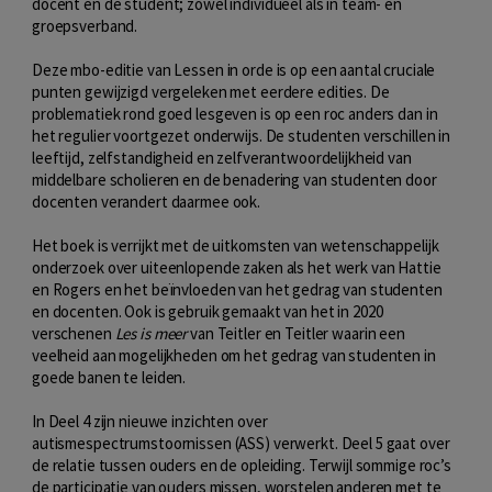
docent en de student; zowel individueel als in team- en
groepsverband.
Deze mbo-editie van Lessen in orde is op een aantal cruciale
punten gewijzigd vergeleken met eerdere edities. De
problematiek rond goed lesgeven is op een roc anders dan in
het regulier voortgezet onderwijs. De studenten verschillen in
leeftijd, zelfstandigheid en zelfverantwoordelijkheid van
middelbare scholieren en de benadering van studenten door
docenten verandert daarmee ook.
Het boek is verrijkt met de uitkomsten van wetenschappelijk
onderzoek over uiteenlopende zaken als het werk van Hattie
en Rogers en het beïnvloeden van het gedrag van studenten
en docenten. Ook is gebruik gemaakt van het in 2020
verschenen
Les is meer
van Teitler en Teitler waarin een
veelheid aan mogelijkheden om het gedrag van studenten in
goede banen te leiden.
In Deel 4 zijn nieuwe inzichten over
autismespectrumstoornissen (ASS) verwerkt. Deel 5 gaat over
de relatie tussen ouders en de opleiding. Terwijl sommige roc’s
de participatie van ouders missen, worstelen anderen met te