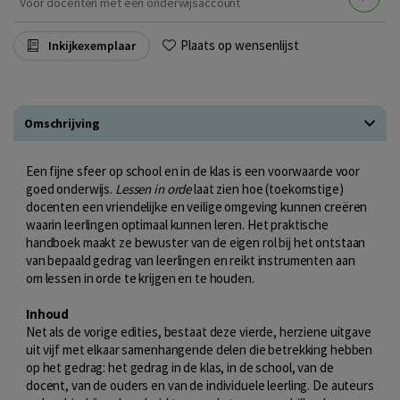
Voor docenten met een onderwijsaccount
Plaats op wensenlijst
Inkijkexemplaar
Omschrijving
Een fijne sfeer op school en in de klas is een voorwaarde voor
goed onderwijs.
Lessen in orde
laat zien hoe (toekomstige)
docenten een vriendelijke en veilige omgeving kunnen creëren
waarin leerlingen optimaal kunnen leren. Het praktische
handboek maakt ze bewuster van de eigen rol bij het ontstaan
van bepaald gedrag van leerlingen en reikt instrumenten aan
om lessen in orde te krijgen en te houden.
Inhoud
Net als de vorige edities, bestaat deze vierde, herziene uitgave
uit vijf met elkaar samenhangende delen die betrekking hebben
op het gedrag: het gedrag in de klas, in de school, van de
docent, van de ouders en van de individuele leerling. De auteurs