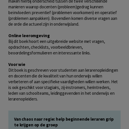
maken hierbij onderscheid tussen de twee verschillende
manieren waarop docenten (probleem)gedrag kunnen
beïnvloeden: preventief (problemen voorkomen) en operatief
(problemen aanpakken). Bovendien komen diverse vragen aan
de orde die actueel zijn in onderwijsland.
Online leeromgeving
Bij dit boek hoort een uitgebreide website met vragen,
opdrachten, checklists, voorbeeldbrieven,
beoordelingsformulieren en interessante links.
Voor wie
Dit boek is geschreven voor studenten aan lerarenopleidingen
en docenten die de kwaliteit van hun onderwijs willen
verbeteren of aan specifieke vaardigheden willen werken. Het
is ook geschikt voor stagiairs, zij-instromers, herintreders,
leden van schoolteams, leidinggevenden in het onderwijs en
lerarenopleiders.
Van chaos naar regie: help beginnende leraren grip
te krijgen op de groep