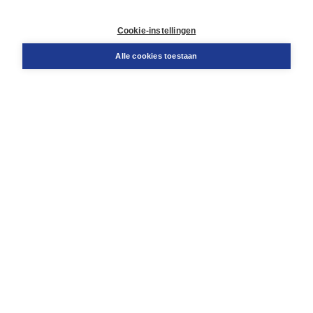
Retourneren
Docentenservice
Cookie-instellingen
Snel bestellen
Teamviewer
Alle cookies toestaan
Boom voor jou
Voor de boekhandel
Voor de pers
Publiceren bij Boom
Werken bij Boom & Vacatures
Over Boom
Wat ons drijft
Onze historie
Onze auteurs
Onze organisatie
Duurzaam ondernemen
Gratis verzending in NL vanaf € 20,-.
Veilig winkelen met Thuiswinkelwaarborg